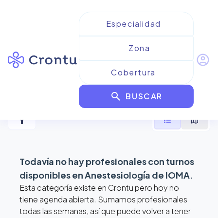
account_circle
Resultados para
search
Anestesiología de IOMA
BUSCAR
filter_alt
format_list_bulleted
map
Todavía no hay profesionales con turnos
disponibles en
Anestesiología de IOMA
.
Esta categoría existe en Crontu pero hoy no
tiene agenda abierta. Sumamos profesionales
todas las semanas, así que puede volver a tener