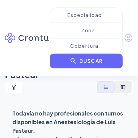
account_circle
Resultados para
search
Anestesiología de Luis
BUSCAR
Pasteur
filter_alt
format_list_bulleted
map
Todavía no hay profesionales con turnos
disponibles en
Anestesiología de Luis
Pasteur
.