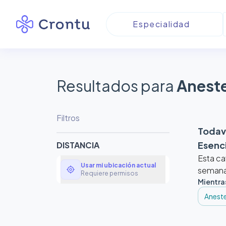
Resultados para
Aneste
Filtros
Todaví
Esenc
DISTANCIA
Esta ca
Usar mi ubicación actual
my_location
semanas
Requiere permisos
Mientra
Aneste