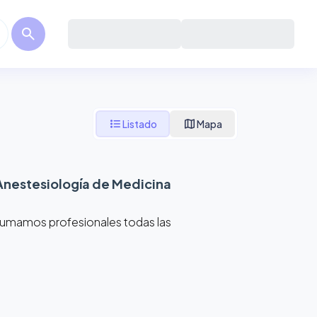
search
format_list_bulleted
map
Listado
Mapa
Anestesiología de Medicina
 Sumamos profesionales todas las