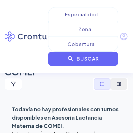
account_circle
Resultados para
Asesoria
search
Lactancia Materna de
BUSCAR
COMEI
filter_alt
format_list_bulleted
map
Todavía no hay profesionales con turnos
disponibles en
Asesoria Lactancia
Materna de COMEI
.