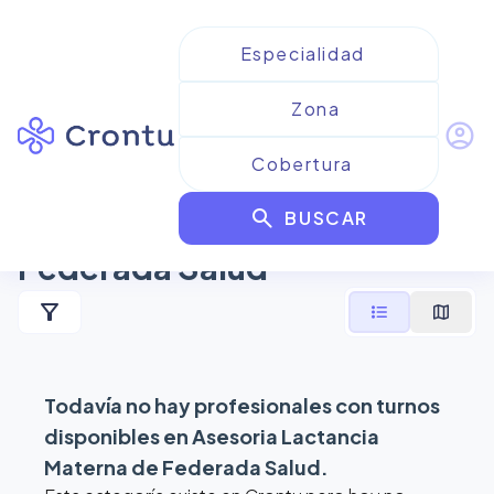
account_circle
Resultados para
Asesoria
search
Lactancia Materna de
BUSCAR
Federada Salud
filter_alt
format_list_bulleted
map
Todavía no hay profesionales con turnos
disponibles en
Asesoria Lactancia
Materna de Federada Salud
.