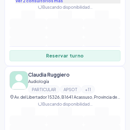
Ver
2
consultorio
s
más
progress_activity
Buscando disponibilidad…
Reservar turno
Claudia Ruggiero
Audiología
PARTICULAR
APSOT
+
11
location_on
Av. del Libertador 15326, B1641 Acassuso, Provincia de Buenos Aires, Argentina, Acassuso
progress_activity
Buscando disponibilidad…