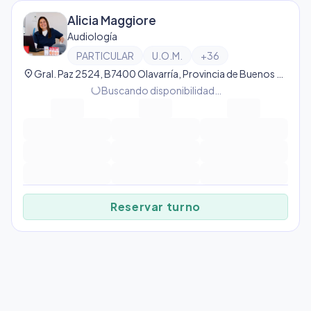
Alicia Maggiore
Audiología
PARTICULAR
U.O.M.
+
36
location_on
Gral. Paz 2524, B7400 Olavarría, Provincia de Buenos Aires, Argentina, Olavarría
progress_activity
Buscando disponibilidad…
Reservar turno