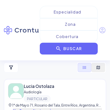
account_circle
Resultados para
Audiología
search
de Particular
BUSCAR
4
resultado
s
filter_alt
format_list_bulleted
map
Lucia Ostolaza
Audiología
PARTICULAR
location_on
1° de Mayo 71, Rosario del Tala, Entre Ríos, Argentina, Rosario del Tala