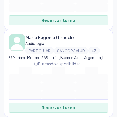
Reservar turno
Maria Eugenia Giraudo
Audiología
PARTICULAR
SANCOR SALUD
+
3
location_on
Mariano Moreno 689, Luján, Buenos Aires, Argentina, Luján
progress_activity
Buscando disponibilidad…
Reservar turno