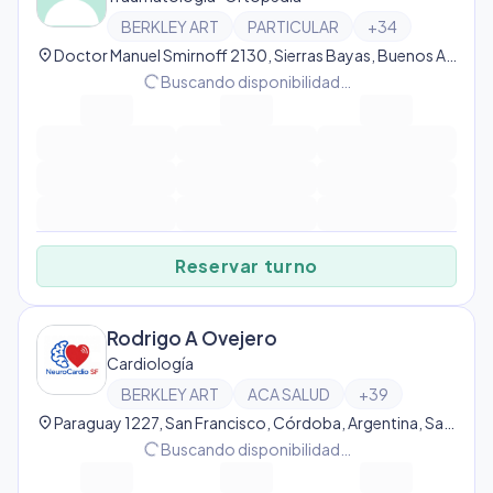
BERKLEY ART
PARTICULAR
+
34
location_on
Doctor Manuel Smirnoff 2130, Sierras Bayas, Buenos Aires Province, Argentina, Sierras Bayas
progress_activity
Buscando disponibilidad…
Reservar turno
Rodrigo A Ovejero
Cardiología
BERKLEY ART
ACA SALUD
+
39
location_on
Paraguay 1227, San Francisco, Córdoba, Argentina, San Francisco
progress_activity
Buscando disponibilidad…