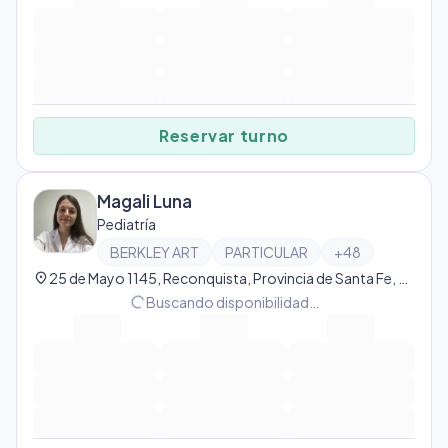
Reservar turno
Magali Luna
Pediatría
BERKLEY ART
PARTICULAR
+
48
location_on
25 de Mayo 1145, Reconquista, Provincia de Santa Fe, Argentina, Reconquista
progress_activity
Buscando disponibilidad…