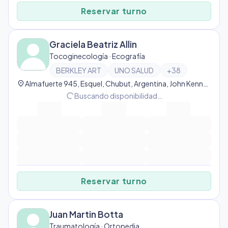
Reservar turno
Graciela Beatriz Allin
Tocoginecología · Ecografía
BERKLEY ART
UNO SALUD
+
38
location_on
Almafuerte 945, Esquel, Chubut, Argentina, John Kennedy
progress_activity
Buscando disponibilidad…
Reservar turno
Juan Martin Botta
Traumatología · Ortopedia