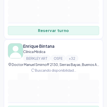
Reservar turno
Enrique Bintana
Clínica Médica
BERKLEY ART
OSFE
+
32
location_on
Doctor Manuel Smirnoff 2130, Sierras Bayas, Buenos Aires Province, Argentina, Sierras Bayas
progress_activity
Buscando disponibilidad…