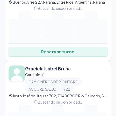
location_on
Buenos Aires 227, Paraná, Entre Ríos, Argentina, Paraná
progress_activity
Buscando disponibilidad…
Reservar turno
Graciela Isabel Bruna
Cardiología
CAMIONEROS DE RÍO NEGRO
ACCORD SALUD
+
22
location_on
Justo José de Urquiza 702, Z9400BGP Río Gallegos, Santa Cruz, Argentina, Río Gallegos
progress_activity
Buscando disponibilidad…