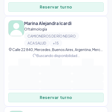
Reservar turno
Marina Alejandra Icardi
Oftalmología
CAMIONEROS DE RÍO NEGRO
ACA SALUD
+
15
location_on
Calle 22 840, Mercedes, Buenos Aires, Argentina, Mercedes
progress_activity
Buscando disponibilidad…
Reservar turno