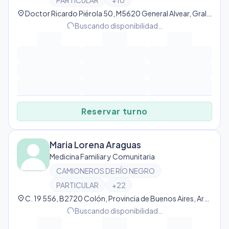
PARTICULAR
+
10
location_on
Doctor Ricardo Piérola 50, M5620 General Alvear, Gral Alvear, Mendoza, Argentina, Gral Alvear
progress_activity
Buscando disponibilidad…
Reservar turno
Maria Lorena Araguas
Medicina Familiar y Comunitaria
CAMIONEROS DE RÍO NEGRO
PARTICULAR
+
22
location_on
C. 19 556, B2720 Colón, Provincia de Buenos Aires, Argentina, Colón
progress_activity
Buscando disponibilidad…