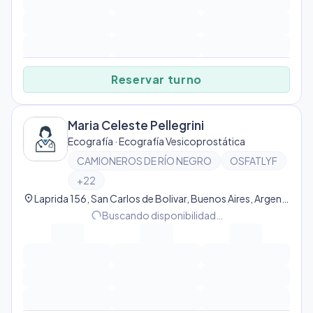
Reservar turno
Maria Celeste Pellegrini
Ecografía · Ecografía Vesicoprostática
CAMIONEROS DE RÍO NEGRO
OSFATLYF
+
22
location_on
Laprida 156, San Carlos de Bolivar, Buenos Aires, Argentina, San Carlos de Bolivar
progress_activity
Buscando disponibilidad…