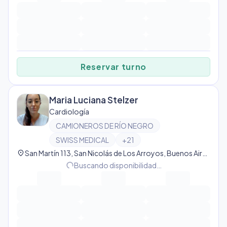
Reservar turno
Maria Luciana Stelzer
Cardiología
CAMIONEROS DE RÍO NEGRO
SWISS MEDICAL
+
21
location_on
San Martín 113, San Nicolás de Los Arroyos, Buenos Aires, Argentina, San Nicolás de Los Arroyos
progress_activity
Buscando disponibilidad…