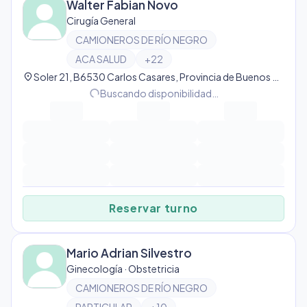
Walter Fabian Novo
Cirugía General
CAMIONEROS DE RÍO NEGRO
ACA SALUD
+
22
location_on
Soler 21, B6530 Carlos Casares, Provincia de Buenos Aires, Argentina, Carlos Casares
progress_activity
Buscando disponibilidad…
Reservar turno
Mario Adrian Silvestro
Ginecología · Obstetricia
CAMIONEROS DE RÍO NEGRO