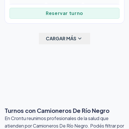
Reservar turno
keyboard_arrow_down
CARGAR MÁS
Turnos con Camioneros De Río Negro
En Crontu reunimos profesionales de la salud que
atienden por Camioneros De Río Negro
. Podés filtrar por