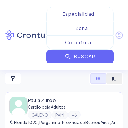
account_circle
Resultados para
Cardiología
search
Adultos de Galeno
BUSCAR
2
resultado
s
filter_alt
format_list_bulleted
map
Paula Zurdo
Cardiología Adultos
GALENO
PAMI
+
6
location_on
Florida 1090, Pergamino, Provincia de Buenos Aires, Argentina, Pergamino