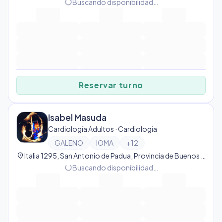
progress_activity
Buscando disponibilidad…
Reservar turno
Isabel Masuda
Cardiología Adultos · Cardiología
GALENO
IOMA
+
12
location_on
Italia 1295, San Antonio de Padua, Provincia de Buenos Aires, Argentina, San Antonio de Padua
progress_activity
Buscando disponibilidad…