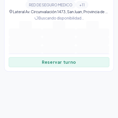
RED DE SEGURO MEDICO
+
11
location_on
Lateral Av. Circunvalación 1473, San Juan, Provincia de San Juan, Argentina, San Juan
progress_activity
Buscando disponibilidad…
Reservar turno