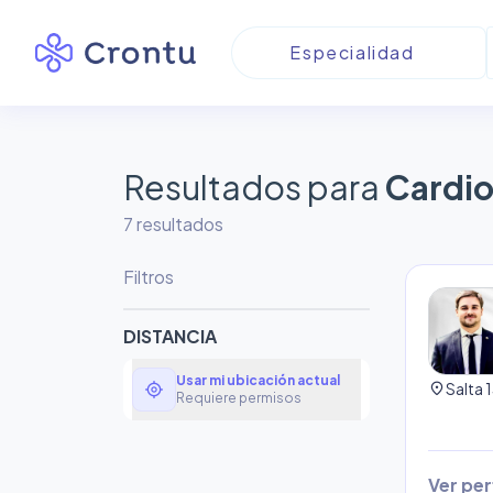
Resultados para
Cardio
7
resultado
s
Filtros
DISTANCIA
Usar mi ubicación actual
my_location
location_on
Salta 
Requiere permisos
Ver perf