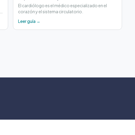
El cardiólogo es el médico especializado en el
 y
corazón y el sistema circulatorio.
Leer guía →
©
2026
Crontu – Todo
Crontu pertenece a
Grupo Cormos