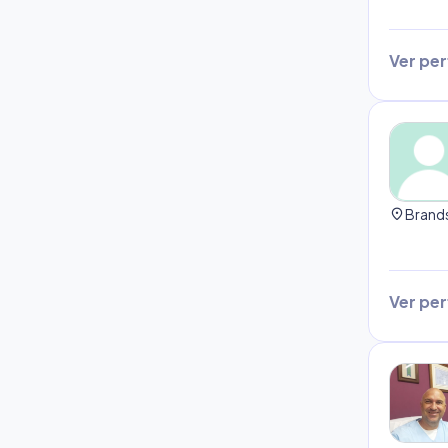
Ver perf
location_on
Ver perf