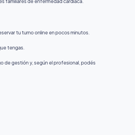
ntes familiares de enfermedad cardíaca.
eservar tu turno online en pocos minutos.
 que tengas.
rgo de gestión y, según el profesional, podés