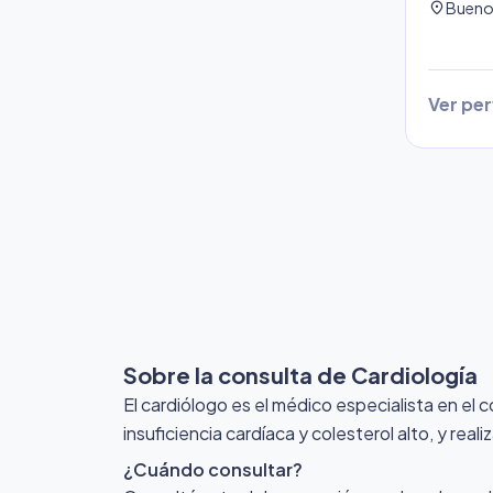
location_on
Buenos
Ver perf
Sobre la consulta de Cardiología
El cardiólogo es el médico especialista en el 
insuficiencia cardíaca y colesterol alto, y r
¿Cuándo consultar?