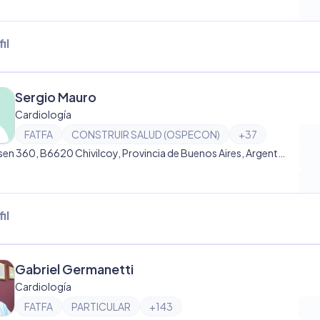
il
Sergio Mauro
Cardiología
FATFA
CONSTRUIR SALUD (OSPECON)
+
37
Brandsen 360, B6620 Chivilcoy, Provincia de Buenos Aires, Argentina, Chivilcoy
il
Gabriel Germanetti
Cardiología
FATFA
PARTICULAR
+
143