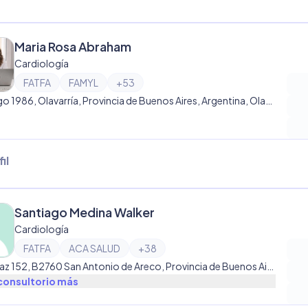
Maria Rosa Abraham
Cardiología
FATFA
FAMYL
+
53
Dorrego 1986, Olavarría, Provincia de Buenos Aires, Argentina, Olavarría
il
Santiago Medina Walker
Cardiología
FATFA
ACA SALUD
+
38
Gral. Paz 152, B2760 San Antonio de Areco, Provincia de Buenos Aires, Argentina, San Antonio de Areco
consultorio
más