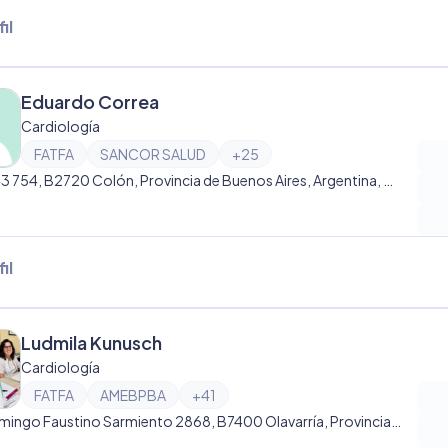
il
Eduardo Correa
Cardiología
FATFA
SANCOR SALUD
+
25
Calle 43 754, B2720 Colón, Provincia de Buenos Aires, Argentina, Colón
il
Ludmila Kunusch
Cardiología
FATFA
AMEBPBA
+
41
Av. Domingo Faustino Sarmiento 2868, B7400 Olavarría, Provincia de Buenos Aires, Argentina, Olavarría