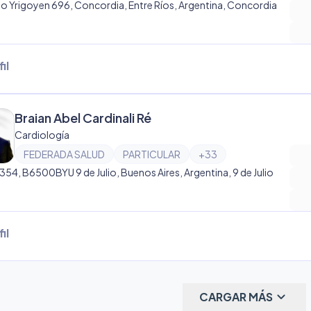
to Yrigoyen 696, Concordia, Entre Ríos, Argentina, Concordia
il
Braian Abel Cardinali Ré
Cardiología
FEDERADA SALUD
PARTICULAR
+
33
1354, B6500BYU 9 de Julio, Buenos Aires, Argentina, 9 de Julio
il
keyboard_arrow_down
CARGAR MÁS