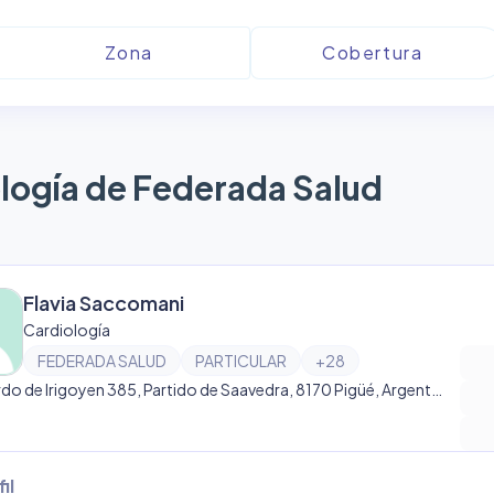
logía de Federada Salud
Flavia Saccomani
Cardiología
FEDERADA SALUD
PARTICULAR
+
28
Bernardo de Irigoyen 385, Partido de Saavedra, 8170 Pigüé, Argentina, Pigüé
il