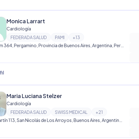
Monica Larrart
Cardiología
FEDERADA SALUD
PAMI
+
13
Dr. Alem 364, Pergamino, Provincia de Buenos Aires, Argentina, Pergamino
il
Maria Luciana Stelzer
Cardiología
FEDERADA SALUD
SWISS MEDICAL
+
21
San Martín 113, San Nicolás de Los Arroyos, Buenos Aires, Argentina, San Nicolás de Los Arroyos