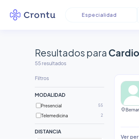
Resultados para
Cardio
55
resultado
s
Filtros
MODALIDAD
Presencial
55
location_on
Telemedicina
2
DISTANCIA
Ver perf