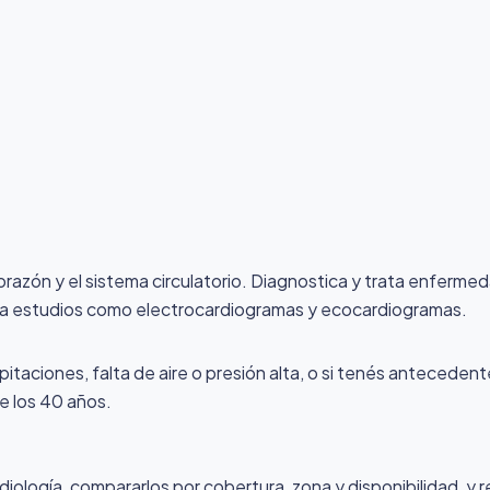
corazón y el sistema circulatorio. Diagnostica y trata enferme
ealiza estudios como electrocardiogramas y ecocardiogramas.
pitaciones, falta de aire o presión alta, o si tenés antecede
e los 40 años.
ología, compararlos por cobertura, zona y disponibilidad, y r