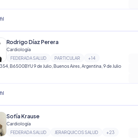
il
Rodrigo Díaz Perera
Cardiología
FEDERADA SALUD
PARTICULAR
+
14
1354, B6500BYU 9 de Julio, Buenos Aires, Argentina, 9 de Julio
il
Sofía Krause
Cardiología
FEDERADA SALUD
JERARQUICOS SALUD
+
23