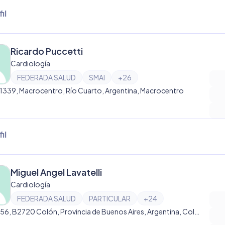
il
Ricardo Puccetti
Cardiología
FEDERADA SALUD
SMAI
+
26
 1339, Macrocentro, Río Cuarto, Argentina, Macrocentro
il
Miguel Angel Lavatelli
Cardiología
FEDERADA SALUD
PARTICULAR
+
24
C. 19 556, B2720 Colón, Provincia de Buenos Aires, Argentina, Colón