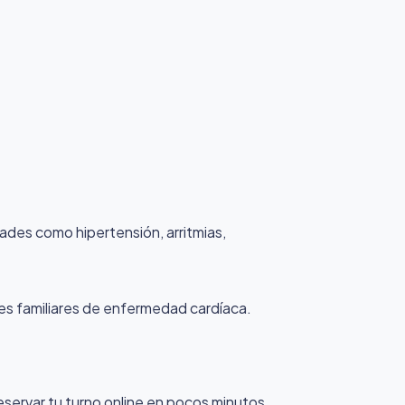
dades como hipertensión, arritmias,
ntes familiares de enfermedad cardíaca.
eservar tu turno online en pocos minutos.