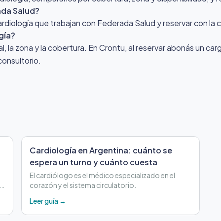
ada Salud?
Cardiología que trabajan con Federada Salud y reservar con la
gía?
nal, la zona y la cobertura. En Crontu, al reservar abonás un ca
consultorio.
Cardiología en Argentina: cuánto se
espera un turno y cuánto cuesta
El cardiólogo es el médico especializado en el
 y
corazón y el sistema circulatorio.
Leer guía →