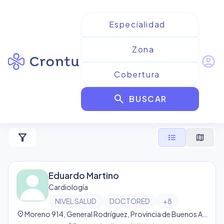
account_circle
Resultados para
Cardiología
search
de Nivel Salud
BUSCAR
1
resultado
filter_alt
format_list_bulleted
map
Eduardo Martino
Cardiología
NIVEL SALUD
DOCTORED
+
8
location_on
Moreno 914, General Rodríguez, Provincia de Buenos Aires, Argentina, Gral Rodríguez