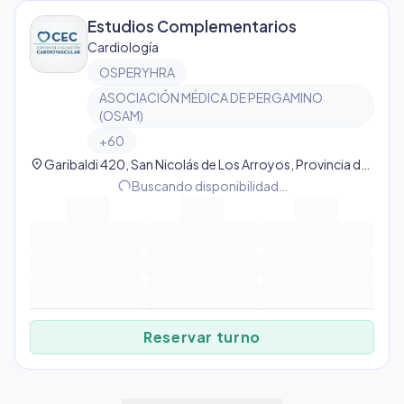
Estudios Complementarios
Cardiología
OSPERYHRA
ASOCIACIÓN MÉDICA DE PERGAMINO
(OSAM)
+
60
location_on
Garibaldi 420, San Nicolás de Los Arroyos, Provincia de Buenos Aires, Argentina, San Nicolás de Los Arroyos
progress_activity
Buscando disponibilidad…
Reservar turno