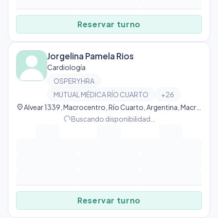
Reservar turno
Jorgelina Pamela Rios
Cardiología
OSPERYHRA
MUTUAL MÉDICA RÍO CUARTO
+
26
location_on
Alvear 1339, Macrocentro, Río Cuarto, Argentina, Macrocentro
progress_activity
Buscando disponibilidad…
Reservar turno