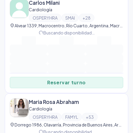
Carlos Milani
Cardiología
OSPERYHRA
SMAI
+
28
location_on
Alvear 1339, Macrocentro, Río Cuarto, Argentina, Macrocentro
progress_activity
Buscando disponibilidad…
Reservar turno
Maria Rosa Abraham
Cardiología
OSPERYHRA
FAMYL
+
53
location_on
Dorrego 1986, Olavarría, Provincia de Buenos Aires, Argentina, Olavarría
progress_activity
Buscando disponibilidad…