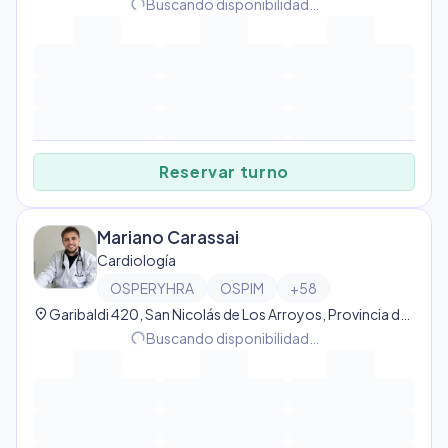
progress_activity
Buscando disponibilidad…
Reservar turno
Mariano Carassai
Cardiología
OSPERYHRA
OSPIM
+
58
location_on
Garibaldi 420, San Nicolás de Los Arroyos, Provincia de Buenos Aires, Argentina, San Nicolás de Los Arroyos
progress_activity
Buscando disponibilidad…