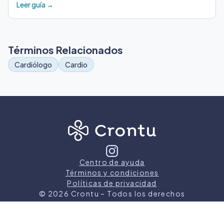
Leer guía →
Términos Relacionados
Cardiólogo
Cardio
Centro de ayuda
Términos y condiciones
Políticas de privacidad
©
2026
Crontu – Todos los derechos
reservados
Crontu pertenece a
Grupo Cormos