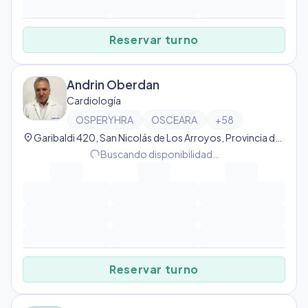
Reservar turno
Andrin Oberdan
Cardiología
OSPERYHRA
OSCEARA
+
58
location_on
Garibaldi 420, San Nicolás de Los Arroyos, Provincia de Buenos Aires, Argentina, San Nicolás de Los Arroyos
progress_activity
Buscando disponibilidad…
Reservar turno