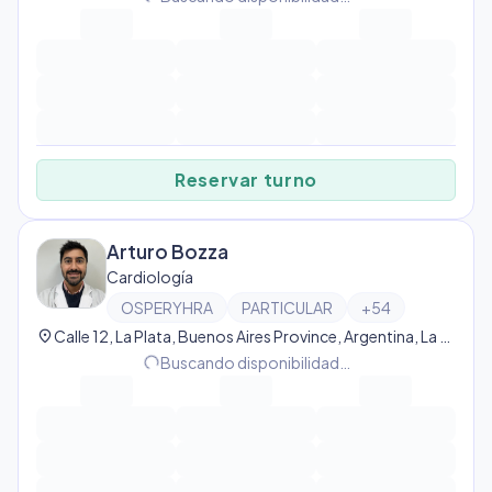
Reservar turno
Arturo Bozza
Cardiología
OSPERYHRA
PARTICULAR
+
54
location_on
Calle 12, La Plata, Buenos Aires Province, Argentina, La Plata
progress_activity
Buscando disponibilidad…