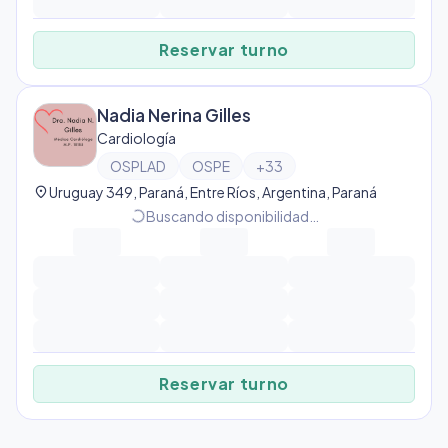
Reservar turno
Nadia Nerina Gilles
Cardiología
OSPLAD
OSPE
+
33
location_on
Uruguay 349, Paraná, Entre Ríos, Argentina, Paraná
progress_activity
Buscando disponibilidad…
Reservar turno