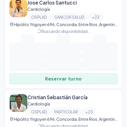
Jose Carlos Santucci
Cardiología
OSPLAD
SANCOR SALUD
+
23
location_on
Hipólito Yrigoyen 696, Concordia, Entre Ríos, Argentina, Concordia
progress_activity
Buscando disponibilidad…
Reservar turno
Cristian Sebastián García
Cardiología
OSPLAD
PARTICULAR
+
23
location_on
Hipólito Yrigoyen 696, Concordia, Entre Ríos, Argentina, Concordia
progress_activity
Buscando disponibilidad…