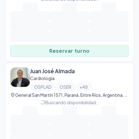
Reservar turno
Juan José Almada
Cardiología
OSPLAD
OSER
+
48
location_on
General San Martín 1571, Paraná, Entre Ríos, Argentina, Paraná
progress_activity
Buscando disponibilidad…