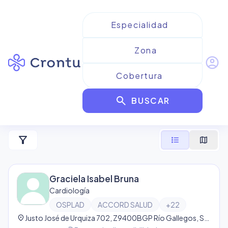
account_circle
Resultados para
Cardiología
search
de OSPLAD
BUSCAR
7
resultado
s
filter_alt
format_list_bulleted
map
Graciela Isabel Bruna
Cardiología
OSPLAD
ACCORD SALUD
+
22
location_on
Justo José de Urquiza 702, Z9400BGP Río Gallegos, Santa Cruz, Argentina, Río Gallegos