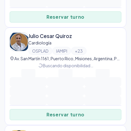
Reservar turno
Julio Cesar Quiroz
Cardiología
OSPLAD
IAMIPI
+
23
location_on
Av. San Martín 1161, Puerto Rico, Misiones, Argentina, Puerto Rico
progress_activity
Buscando disponibilidad…
Reservar turno