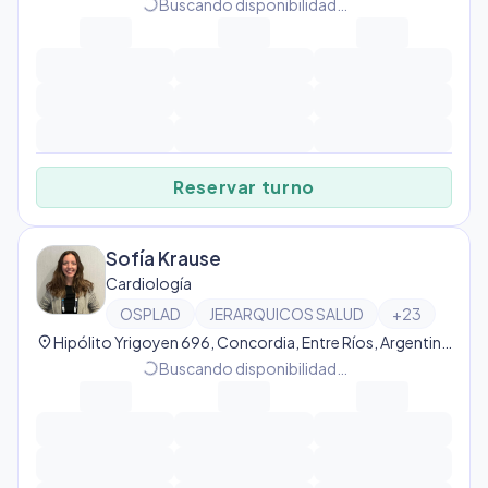
progress_activity
Buscando disponibilidad…
Reservar turno
Sofía Krause
Cardiología
OSPLAD
JERARQUICOS SALUD
+
23
location_on
Hipólito Yrigoyen 696, Concordia, Entre Ríos, Argentina, Concordia
progress_activity
Buscando disponibilidad…