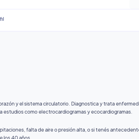
il
corazón y el sistema circulatorio. Diagnostica y trata enferme
ealiza estudios como electrocardiogramas y ecocardiogramas.
pitaciones, falta de aire o presión alta, o si tenés antecede
e los 40 años.