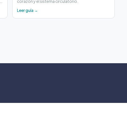
 y
corazón y el sistema circulatorio.
Leer guía →
©
2026
Crontu – Todo
Crontu pertenece a
Grupo Cormos