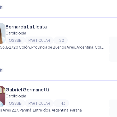
il
Bernarda La Licata
Cardiología
OSSSB
PARTICULAR
+
20
C. 19 556, B2720 Colón, Provincia de Buenos Aires, Argentina, Colón
il
Gabriel Germanetti
Cardiología
OSSSB
PARTICULAR
+
143
 Aires 227, Paraná, Entre Ríos, Argentina, Paraná