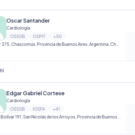
Oscar Santander
Cardiología
OSSSB
OSPIT
+
50
Bolívar 375, Chascomús, Provincia de Buenos Aires, Argentina, Chascomús
il
Edgar Gabriel Cortese
Cardiología
OSSSB
IOSFA
+
41
Simon Bolívar 191, San Nicolás de los Arroyos, Provincia de Buenos Aires, Argentina, San Nicolás de Los Arroyos