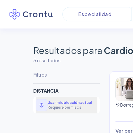
Resultados para
Cardio
5
resultado
s
Filtros
DISTANCIA
Usar mi ubicación actual
my_location
location_on
Requiere permisos
Ver perf