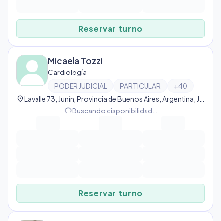
Reservar turno
Micaela Tozzi
Cardiología
PODER JUDICIAL
PARTICULAR
+
40
location_on
Lavalle 73, Junín, Provincia de Buenos Aires, Argentina, Junín
progress_activity
Buscando disponibilidad…
Reservar turno