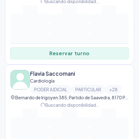
progress_activity
Buscando disponibilidad…
Reservar turno
Flavia Saccomani
Cardiología
PODER JUDICIAL
PARTICULAR
+
28
location_on
Bernardo de Irigoyen 385, Partido de Saavedra, 8170 Pigüé, Argentina, Pigüé
progress_activity
Buscando disponibilidad…