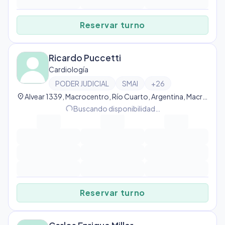
Reservar turno
Ricardo Puccetti
Cardiología
PODER JUDICIAL
SMAI
+
26
location_on
Alvear 1339, Macrocentro, Río Cuarto, Argentina, Macrocentro
progress_activity
Buscando disponibilidad…
Reservar turno