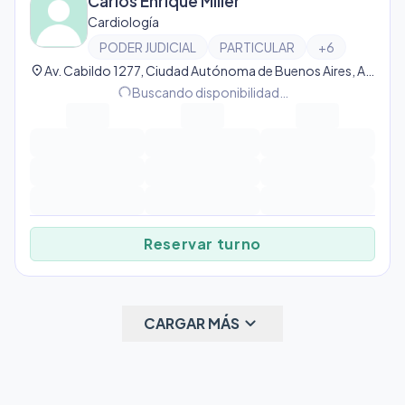
Carlos Enrique Miller
Cardiología
PODER JUDICIAL
PARTICULAR
+
6
location_on
Av. Cabildo 1277, Ciudad Autónoma de Buenos Aires, Argentina, Palermo
progress_activity
Buscando disponibilidad…
Reservar turno
keyboard_arrow_down
CARGAR MÁS