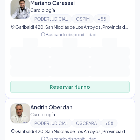
Mariano Carassai
Cardiología
PODER JUDICIAL
OSPIM
+
58
location_on
Garibaldi 420, San Nicolás de Los Arroyos, Provincia de Buenos Aires, Argentina, San Nicolás de Los Arroyos
progress_activity
Buscando disponibilidad…
Reservar turno
Andrin Oberdan
Cardiología
PODER JUDICIAL
OSCEARA
+
58
location_on
Garibaldi 420, San Nicolás de Los Arroyos, Provincia de Buenos Aires, Argentina, San Nicolás de Los Arroyos
progress_activity
Buscando disponibilidad…