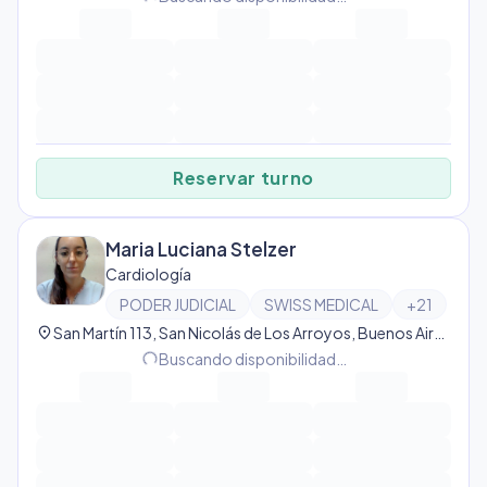
Reservar turno
Maria Luciana Stelzer
Cardiología
PODER JUDICIAL
SWISS MEDICAL
+
21
location_on
San Martín 113, San Nicolás de Los Arroyos, Buenos Aires, Argentina, San Nicolás de Los Arroyos
progress_activity
Buscando disponibilidad…