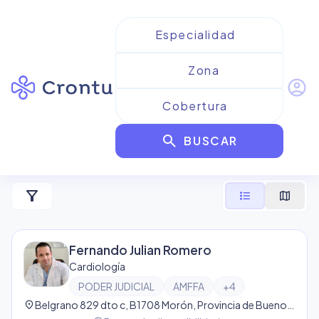
account_circle
Resultados para
Cardiología
search
de Poder Judicial
BUSCAR
57
resultado
s
filter_alt
format_list_bulleted
map
Fernando Julian Romero
Cardiología
PODER JUDICIAL
AMFFA
+
4
location_on
Belgrano 829 dto c, B1708 Morón, Provincia de Buenos Aires, Argentina, Morón