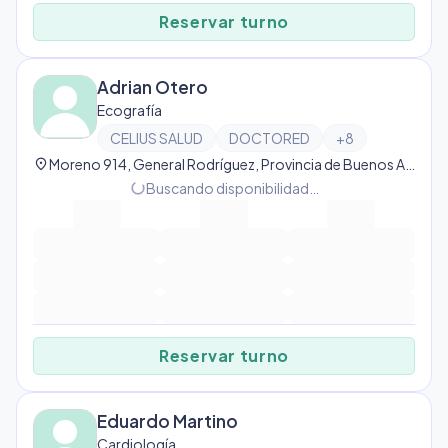
Reservar turno
Adrian Otero
Ecografía
CELIUS SALUD
DOCTORED
+
8
location_on
Moreno 914, General Rodríguez, Provincia de Buenos Aires, Argentina, Gral Rodríguez
Buscando disponibilidad…
progress_activity
Reservar turno
Eduardo Martino
Cardiología