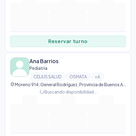
Reservar turno
Ana Barrios
Pediatría
CELIUS SALUD
OSMATA
+
6
location_on
Moreno 914, General Rodríguez, Provincia de Buenos Aires, Argentina, Gral Rodríguez
Buscando disponibilidad…
progress_activity