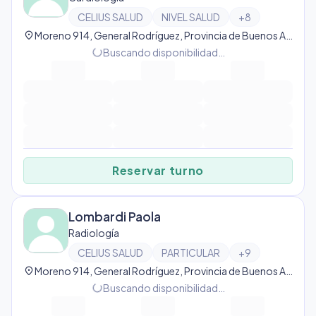
CELIUS SALUD
NIVEL SALUD
+
8
location_on
Moreno 914, General Rodríguez, Provincia de Buenos Aires, Argentina, Gral Rodríguez
Buscando disponibilidad…
progress_activity
Reservar turno
Lombardi Paola
Radiología
CELIUS SALUD
PARTICULAR
+
9
location_on
Moreno 914, General Rodríguez, Provincia de Buenos Aires, Argentina, Gral Rodríguez
Buscando disponibilidad…
progress_activity