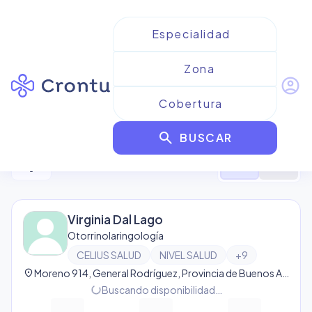
account_circle
Resultados para
Celius Salud
search
BUSCAR
5
resultado
s
filter_alt
format_list_bulleted
map
Virginia Dal Lago
Otorrinolaringología
CELIUS SALUD
NIVEL SALUD
+
9
location_on
Moreno 914, General Rodríguez, Provincia de Buenos Aires, Argentina, Gral Rodríguez
Buscando disponibilidad…
progress_activity