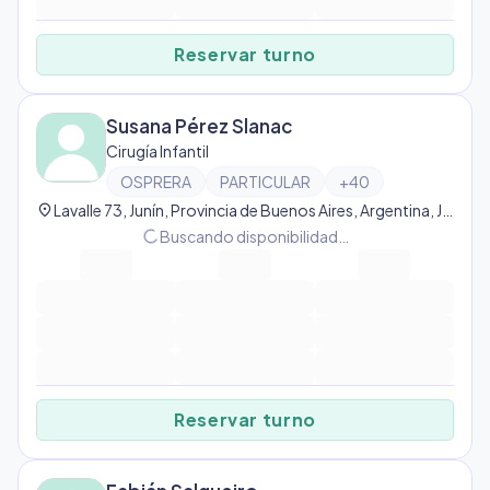
Reservar turno
Susana Pérez Slanac
Cirugía Infantil
OSPRERA
PARTICULAR
+
40
location_on
Lavalle 73, Junín, Provincia de Buenos Aires, Argentina, Junín
progress_activity
Buscando disponibilidad…
Reservar turno