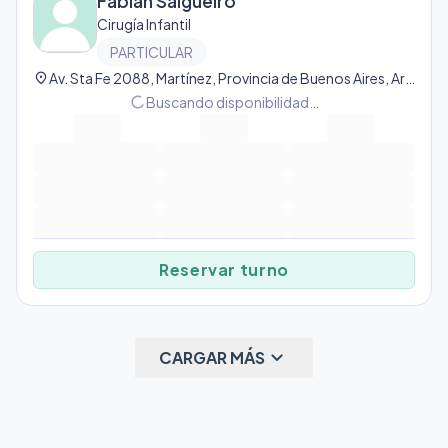
Fabián Salgueiro
Cirugía Infantil
PARTICULAR
location_on
Av. Sta Fe 2088, Martínez, Provincia de Buenos Aires, Argentina, Martínez
progress_activity
Buscando disponibilidad…
Reservar turno
keyboard_arrow_down
CARGAR MÁS