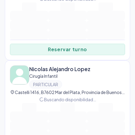
Reservar turno
Nicolas Alejandro Lopez
Cirugía Infantil
PARTICULAR
location_on
Castelli 1416, B7602 Mar del Plata, Provincia de Buenos Aires, Argentina, Mar del Plata
progress_activity
Buscando disponibilidad…