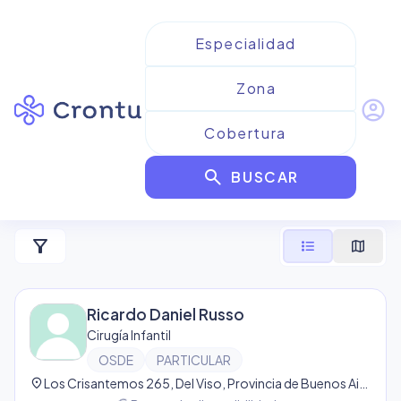
account_circle
Resultados para
Cirugía
search
Infantil
BUSCAR
14
resultado
s
filter_alt
format_list_bulleted
map
Ricardo Daniel Russo
Cirugía Infantil
OSDE
PARTICULAR
location_on
Los Crisantemos 265, Del Viso, Provincia de Buenos Aires, Argentina, Del Viso