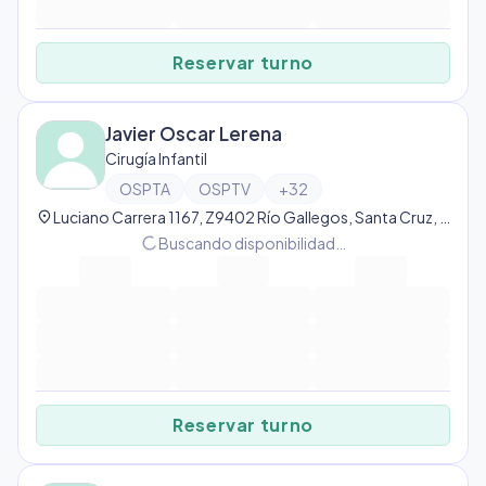
Reservar turno
Javier Oscar Lerena
Cirugía Infantil
OSPTA
OSPTV
+
32
location_on
Luciano Carrera 1167, Z9402 Río Gallegos, Santa Cruz, Argentina, Río Gallegos
progress_activity
Buscando disponibilidad…
Reservar turno