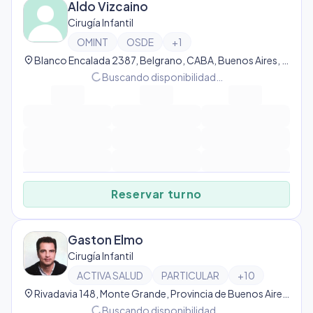
Aldo Vizcaino
Cirugía Infantil
OMINT
OSDE
+
1
location_on
Blanco Encalada 2387, Belgrano, CABA, Buenos Aires, Argentina, Belgrano
progress_activity
Buscando disponibilidad…
Reservar turno
Gaston Elmo
Cirugía Infantil
ACTIVA SALUD
PARTICULAR
+
10
location_on
Rivadavia 148, Monte Grande, Provincia de Buenos Aires, Argentina, Monte Grande
progress_activity
Buscando disponibilidad…