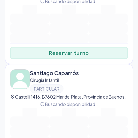
progress_activity
Buscando disponibilidad…
Reservar turno
Santiago Caparrós
Cirugía Infantil
PARTICULAR
location_on
Castelli 1416, B7602 Mar del Plata, Provincia de Buenos Aires, Argentina, Mar del Plata
progress_activity
Buscando disponibilidad…