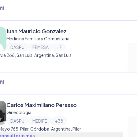
il
Juan Mauricio Gonzalez
Medicina Familiar y Comunitaria
DASPU
FEMESA
+
7
via 266, San Luis, Argentina, San Luis
il
Carlos Maximiliano Perasso
Ginecología
DASPU
MEDIFE
+
38
Mayo 765, Pilar, Córdoba, Argentina, Pilar
consultorio
más