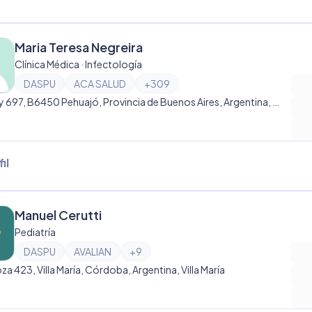
Maria Teresa Negreira
Clínica Médica · Infectología
DASPU
ACA SALUD
+
309
Godoy 697, B6450 Pehuajó, Provincia de Buenos Aires, Argentina, Pehuajó
il
Manuel Cerutti
Pediatría
DASPU
AVALIAN
+
9
a 423, Villa María, Córdoba, Argentina, Villa María