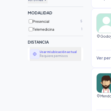
expand_more
MODALIDAD
Presencial
5
Telemedicina
1
location_on
DISTANCIA
Usar mi ubicación actual
my_location
Requiere permisos
Ver perf
location_on
Mendoz