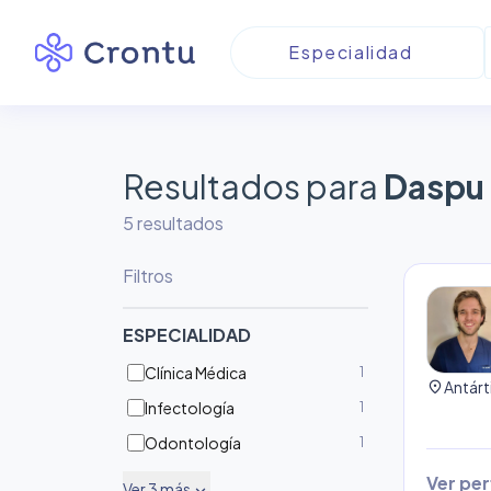
Resultados para
Daspu
5
resultado
s
Filtros
ESPECIALIDAD
Clínica Médica
1
location_on
Antárt
Infectología
1
Odontología
1
Ver perf
Ver
3
más