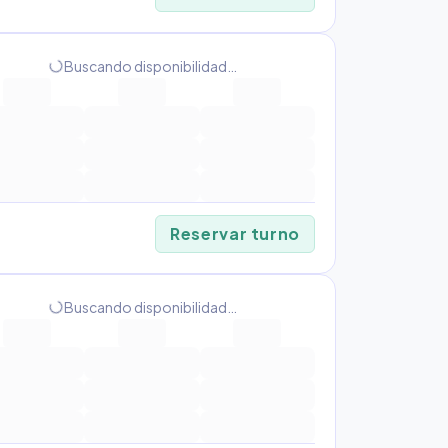
progress_activity
Buscando disponibilidad…
Reservar turno
progress_activity
Buscando disponibilidad…