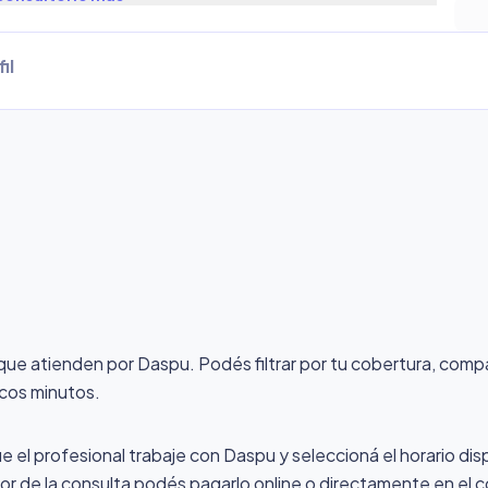
il
 que atienden por Daspu
. Podés filtrar por tu cobertura, comp
ocos minutos.
ue el profesional trabaje con Daspu y seleccioná el horario dis
alor de la consulta podés pagarlo online o directamente en el c