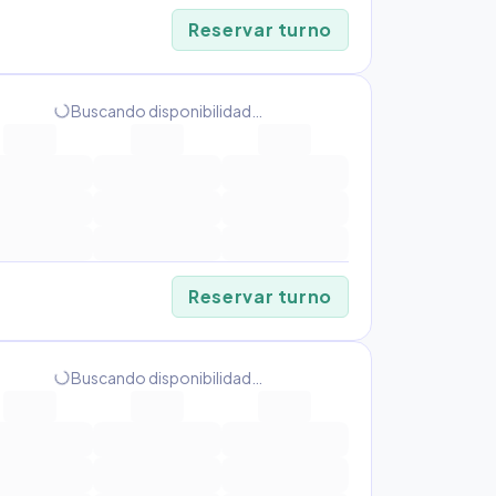
Reservar turno
progress_activity
Buscando disponibilidad…
Reservar turno
progress_activity
Buscando disponibilidad…