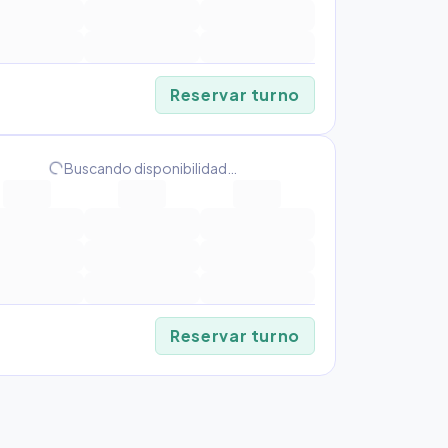
Reservar turno
progress_activity
Buscando disponibilidad…
Reservar turno