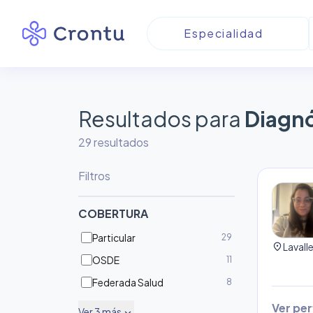
Resultados para
Diagnó
29
resultado
s
Filtros
COBERTURA
Particular
29
location_on
Lavall
OSDE
11
Federada Salud
8
Ver perf
Ver
3
más