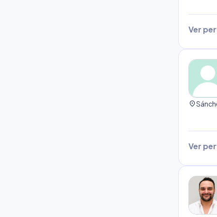
Ver perf
location_on
Ver perf