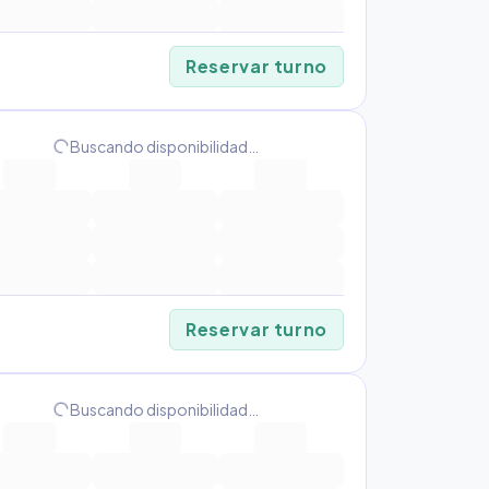
Reservar turno
progress_activity
Buscando disponibilidad…
Reservar turno
progress_activity
Buscando disponibilidad…