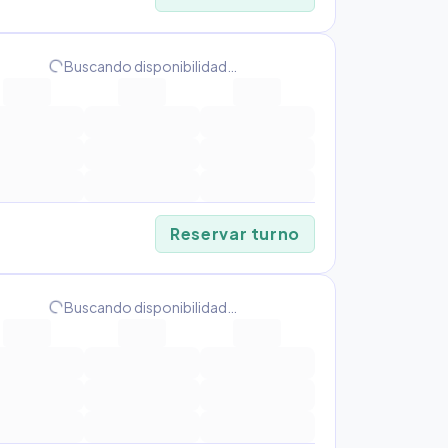
progress_activity
Buscando disponibilidad…
Reservar turno
progress_activity
Buscando disponibilidad…