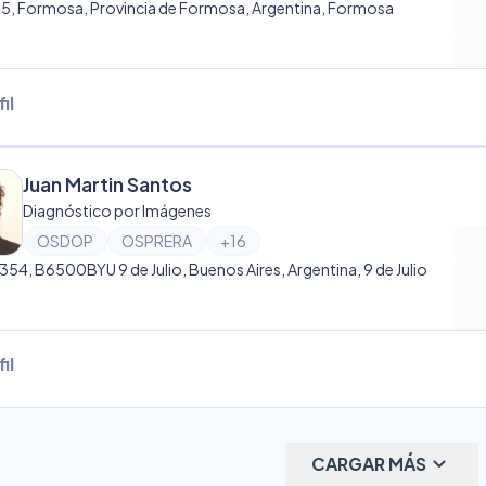
55, Formosa, Provincia de Formosa, Argentina, Formosa
il
Juan Martin Santos
Diagnóstico por Imágenes
OSDOP
OSPRERA
+
16
1354, B6500BYU 9 de Julio, Buenos Aires, Argentina, 9 de Julio
il
keyboard_arrow_down
CARGAR MÁS