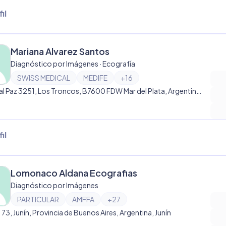
il
Mariana Alvarez Santos
Diagnóstico por Imágenes · Ecografía
SWISS MEDICAL
MEDIFE
+
16
General Paz 3251, Los Troncos, B7600 FDW Mar del Plata, Argentina, Los Troncos
il
Lomonaco Aldana Ecografias
Diagnóstico por Imágenes
PARTICULAR
AMFFA
+
27
e 73, Junín, Provincia de Buenos Aires, Argentina, Junín