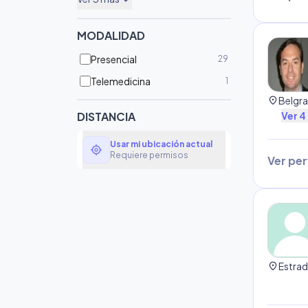
expand_more
MODALIDAD
Presencial
29
Telemedicina
1
location_on
DISTANCIA
Ver
4
Usar mi ubicación actual
my_location
Requiere permisos
Ver perf
location_on