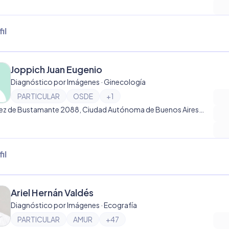
il
Joppich Juan Eugenio
Diagnóstico por Imágenes · Ginecología
PARTICULAR
OSDE
+
1
Sánchez de Bustamante 2088, Ciudad Autónoma de Buenos Aires, Argentina, Recoleta
il
Ariel Hernán Valdés
Diagnóstico por Imágenes · Ecografía
PARTICULAR
AMUR
+
47