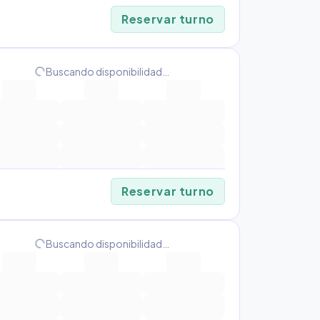
Reservar turno
progress_activity
Buscando disponibilidad…
Reservar turno
progress_activity
Buscando disponibilidad…