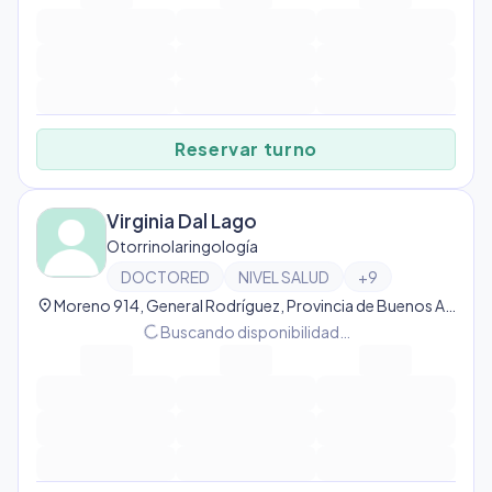
Reservar turno
Virginia Dal Lago
Otorrinolaringología
DOCTORED
NIVEL SALUD
+
9
location_on
Moreno 914, General Rodríguez, Provincia de Buenos Aires, Argentina, Gral Rodríguez
progress_activity
Buscando disponibilidad…