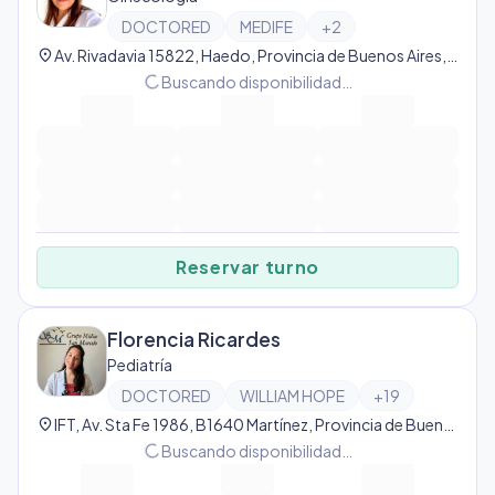
DOCTORED
MEDIFE
+
2
location_on
Av. Rivadavia 15822, Haedo, Provincia de Buenos Aires, Argentina, Haedo
progress_activity
Buscando disponibilidad…
Reservar turno
Florencia Ricardes
Pediatría
DOCTORED
WILLIAM HOPE
+
19
location_on
IFT, Av. Sta Fe 1986, B1640 Martínez, Provincia de Buenos Aires, Argentina, Martínez
progress_activity
Buscando disponibilidad…