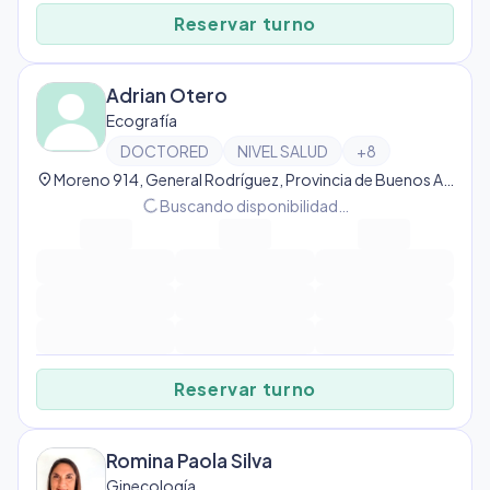
Reservar turno
Adrian Otero
Ecografía
DOCTORED
NIVEL SALUD
+
8
location_on
Moreno 914, General Rodríguez, Provincia de Buenos Aires, Argentina, Gral Rodríguez
progress_activity
Buscando disponibilidad…
Reservar turno
Romina Paola Silva
Ginecología