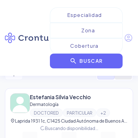
account_circle
Resultados para
Doctored
search
BUSCAR
27
resultado
s
filter_alt
format_list_bulleted
map
Estefania Silvia Vecchio
Dermatología
DOCTORED
PARTICULAR
+
2
location_on
Laprida 1931 1c, C1425 Ciudad Autónoma de Buenos Aires, Argentina, Recoleta
progress_activity
Buscando disponibilidad…