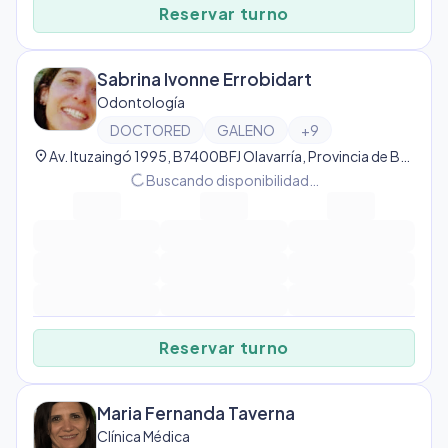
Reservar turno
Sabrina Ivonne Errobidart
Odontología
DOCTORED
GALENO
+
9
location_on
Av. Ituzaingó 1995, B7400BFJ Olavarría, Provincia de Buenos Aires, Argentina, Olavarría
progress_activity
Buscando disponibilidad…
Reservar turno
Maria Fernanda Taverna
Clínica Médica