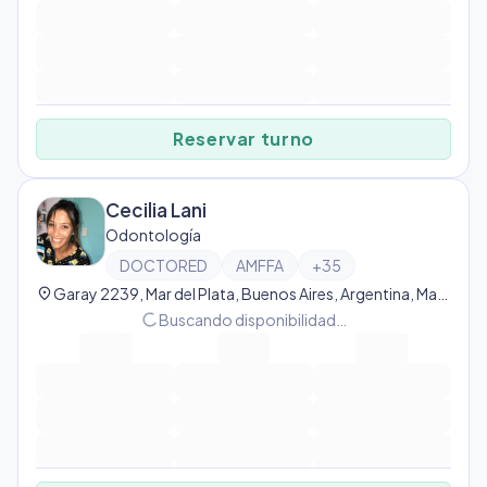
Reservar turno
Cecilia Lani
Odontología
DOCTORED
AMFFA
+
35
location_on
Garay 2239, Mar del Plata, Buenos Aires, Argentina, Mar del Plata
progress_activity
Buscando disponibilidad…