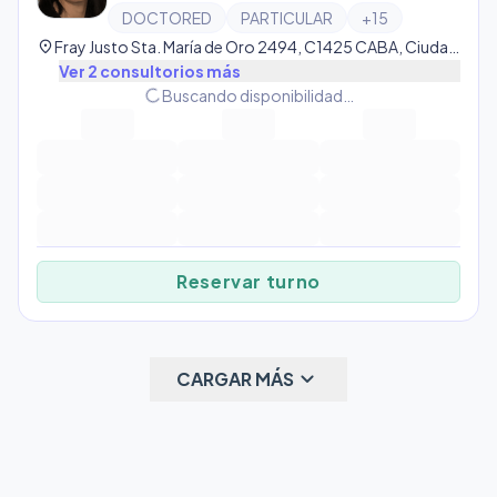
DOCTORED
PARTICULAR
+
15
location_on
Fray Justo Sta. María de Oro 2494, C1425 CABA, Ciudad Autónoma de Buenos Aires, Argentina, Palermo
Ver
2
consultorio
s
más
progress_activity
Buscando disponibilidad…
Reservar turno
keyboard_arrow_down
CARGAR MÁS