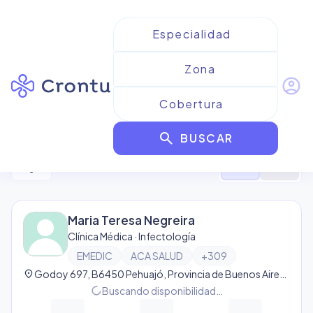
account_circle
Resultados para
EMEDIC
search
BUSCAR
2
resultado
s
filter_alt
format_list_bulleted
map
Maria Teresa Negreira
Clínica Médica · Infectología
EMEDIC
ACA SALUD
+
309
location_on
Godoy 697, B6450 Pehuajó, Provincia de Buenos Aires, Argentina, Pehuajó
progress_activity
Buscando disponibilidad…