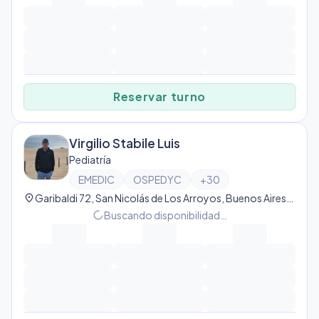
Reservar turno
Virgilio Stabile Luis
Pediatría
EMEDIC
OSPEDYC
+
30
location_on
Garibaldi 72, San Nicolás de Los Arroyos, Buenos Aires, Argentina, San Nicolás de Los Arroyos
progress_activity
Buscando disponibilidad…