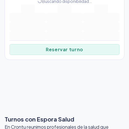
progress_activity
Buscando disponibilidad…
Reservar turno
Turnos con Espora Salud
En Crontu reunimos profesionales de la salud que