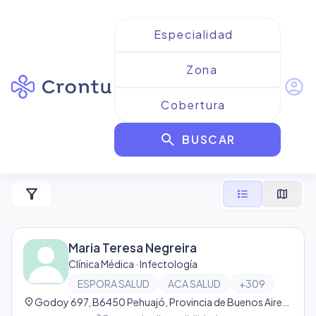
account_circle
Resultados para
Espora
search
Salud
BUSCAR
1
resultado
filter_alt
format_list_bulleted
map
Maria Teresa Negreira
Clínica Médica · Infectología
ESPORA SALUD
ACA SALUD
+
309
location_on
Godoy 697, B6450 Pehuajó, Provincia de Buenos Aires, Argentina, Pehuajó