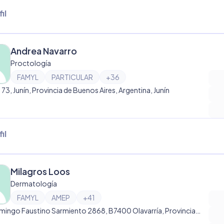
il
Andrea Navarro
Proctología
FAMYL
PARTICULAR
+
36
e 73, Junín, Provincia de Buenos Aires, Argentina, Junín
il
Milagros Loos
Dermatología
FAMYL
AMEP
+
41
Av. Domingo Faustino Sarmiento 2868, B7400 Olavarría, Provincia de Buenos Aires, Argentina, Olavarría