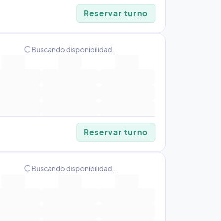
Reservar turno
progress_activity
Buscando disponibilidad…
Reservar turno
progress_activity
Buscando disponibilidad…