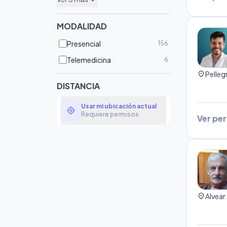
expand_more
MODALIDAD
Presencial
156
Telemedicina
6
location_on
DISTANCIA
Usar mi ubicación actual
my_location
Requiere permisos
Ver perf
location_on
Alvear