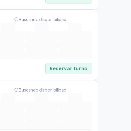
progress_activity
Buscando disponibilidad…
Reservar turno
progress_activity
Buscando disponibilidad…