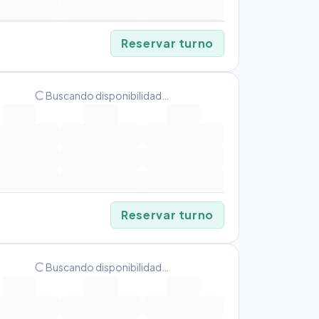
Reservar turno
progress_activity
Buscando disponibilidad…
Reservar turno
progress_activity
Buscando disponibilidad…