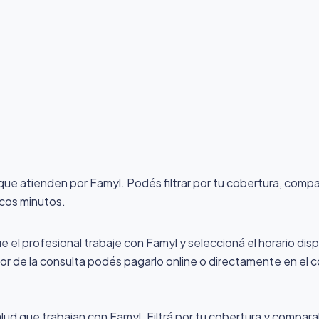
 que atienden por Famyl
. Podés filtrar por tu cobertura, compa
ocos minutos.
ue el profesional trabaje con Famyl y seleccioná el horario disp
alor de la consulta podés pagarlo online o directamente en el c
lud que trabajan con Famyl. Filtrá por tu cobertura y comparal