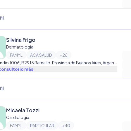
il
Silvina Frigo
Dermatología
FAMYL
ACA SALUD
+
26
Gomendio 1006, B2915 Ramallo, Provincia de Buenos Aires, Argentina, Ramallo
consultorio
más
il
Micaela Tozzi
Cardiología
FAMYL
PARTICULAR
+
40