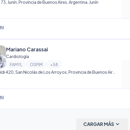
e 73, Junín, Provincia de Buenos Aires, Argentina, Junín
il
Mariano Carassai
Cardiología
FAMYL
OSPIM
+
58
Garibaldi 420, San Nicolás de Los Arroyos, Provincia de Buenos Aires, Argentina, San Nicolás de Los Arroyos
il
keyboard_arrow_down
CARGAR MÁS