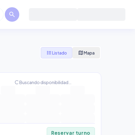
search
format_list_bulleted
map
Listado
Mapa
progress_activity
Buscando disponibilidad…
Reservar turno