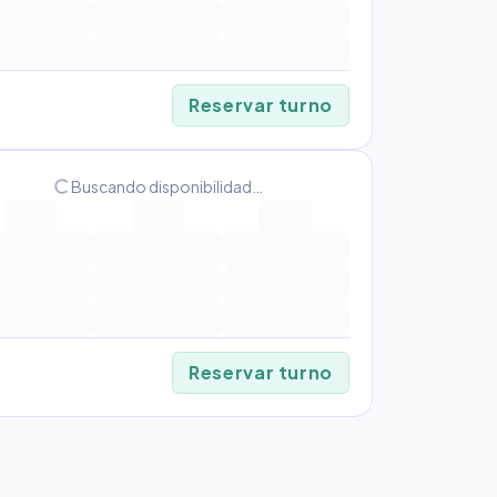
Reservar turno
progress_activity
Buscando disponibilidad…
Reservar turno