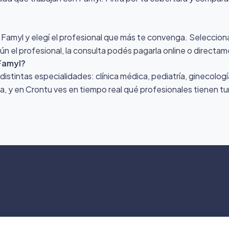
 Famyl y elegí el profesional que más te convenga. Seleccionás
n el profesional, la consulta podés pagarla online o directam
Famyl?
stintas especialidades: clínica médica, pediatría, ginecologí
ona, y en Crontu ves en tiempo real qué profesionales tienen tu
©
2026
Crontu – Todo