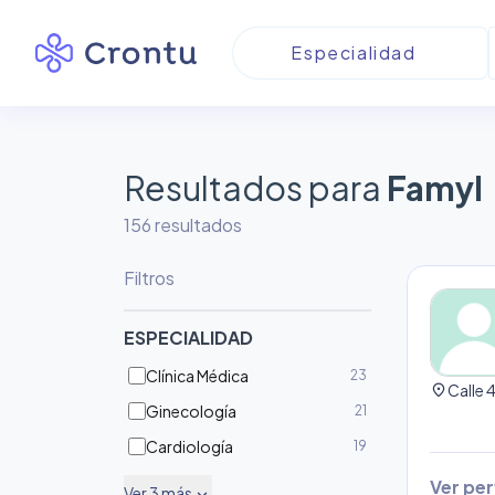
Resultados para
Famyl
156
resultado
s
Filtros
ESPECIALIDAD
Clínica Médica
23
location_on
Ginecología
21
Cardiología
19
Ver perf
Ver
3
más