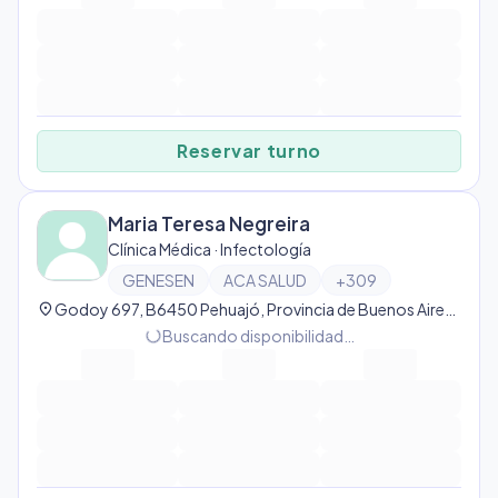
Reservar turno
Maria Teresa Negreira
Clínica Médica · Infectología
GENESEN
ACA SALUD
+
309
location_on
Godoy 697, B6450 Pehuajó, Provincia de Buenos Aires, Argentina, Pehuajó
progress_activity
Buscando disponibilidad…