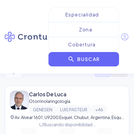
account_circle
Resultados para
Genesen
search
BUSCAR
2
resultado
s
filter_alt
format_list_bulleted
map
Carlos De Luca
Otorrinolaringología
GENESEN
LUIS PASTEUR
+
46
location_on
Av. Alvear 1601, U9200 Esquel, Chubut, Argentina, Esquel
progress_activity
Buscando disponibilidad…