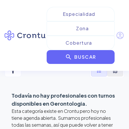
account_circle
Resultados para
search
Gerontologia
BUSCAR
filter_alt
format_list_bulleted
map
Todavía no hay profesionales con turnos
disponibles en
Gerontologia
.
Esta categoría existe en Crontu pero hoy no
tiene agenda abierta. Sumamos profesionales
todas las semanas, así que puede volver a tener