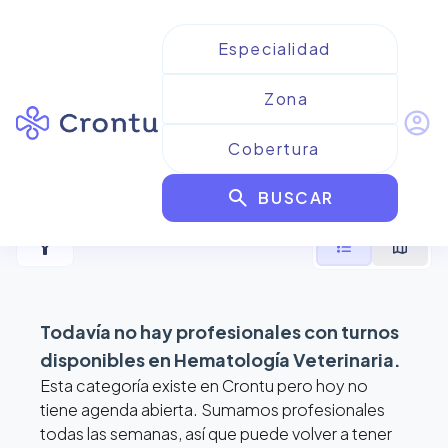
account_circle
Resultados para
search
Hematología Veterinaria
BUSCAR
filter_alt
format_list_bulleted
map
Todavía no hay profesionales con turnos
disponibles en
Hematología Veterinaria
.
Esta categoría existe en Crontu pero hoy no
tiene agenda abierta. Sumamos profesionales
todas las semanas, así que puede volver a tener