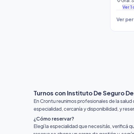
location_on
Ver
1
Ver perf
Turnos con Instituto De Seguro De
En Crontu reunimos profesionales de la salud 
especialidad, cercanía y disponibilidad, y rese
¿Cómo reservar?
Elegí la especialidad que necesitás, verificá q
reserva se abona un cargo de gestión y, según 