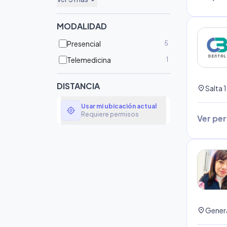
expand_more
MODALIDAD
Presencial
5
Telemedicina
1
DISTANCIA
location_on
Usar mi ubicación actual
my_location
Requiere permisos
Ver perf
location_on