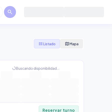
search
format_list_bulleted
map
Listado
Mapa
progress_activity
Buscando disponibilidad…
Reservar turno