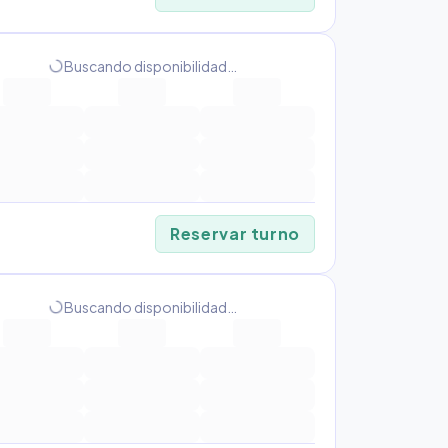
progress_activity
Buscando disponibilidad…
Reservar turno
progress_activity
Buscando disponibilidad…