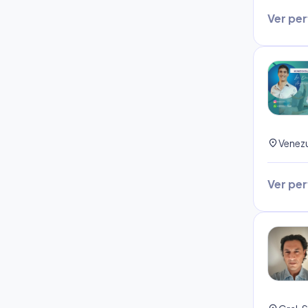
Ver perf
location_on
Ver perf