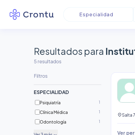
Resultados para
Instit
5
resultado
s
Filtros
ESPECIALIDAD
Psiquiatría
1
Clínica Médica
1
location_on
Salta 
Odontología
1
Ver perf
Ver
3
más