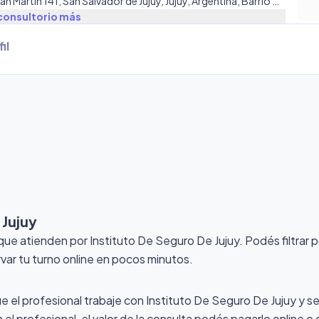
Gral. San Martín 141, San Salvador de Jujuy, Jujuy, Argentina, Barrio Centro
consultorio
más
il
 Jujuy
que atienden por Instituto De Seguro De Jujuy
. Podés filtrar
rvar tu turno online en pocos minutos.
ue el profesional trabaje con Instituto De Seguro De Jujuy y sel
el profesional, el valor de la consulta podés pagarlo online o