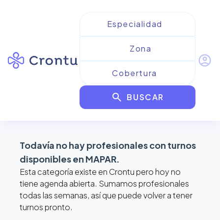
account_circle
Resultados para
MAPAR
search
BUSCAR
filter_alt
format_list_bulleted
map
Todavía no hay profesionales con turnos
disponibles en
MAPAR
.
Esta categoría existe en Crontu pero hoy no
tiene agenda abierta. Sumamos profesionales
todas las semanas, así que puede volver a tener
turnos pronto.