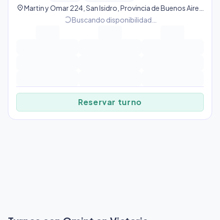
location_on
Martin y Omar 224, San Isidro, Provincia de Buenos Aires, Argentina, San Isidro
progress_activity
Buscando disponibilidad…
Reservar turno