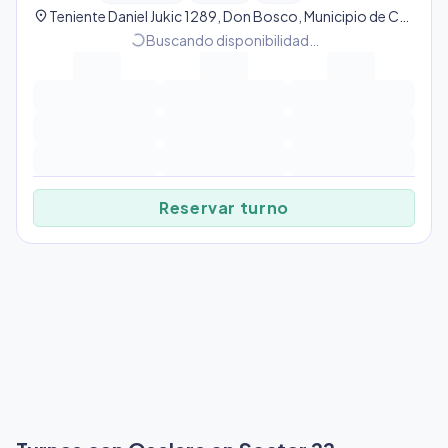
location_on
Teniente Daniel Jukic 1289, Don Bosco, Municipio de Comodoro Rivadavia, Argentina, Sector 22
progress_activity
Buscando disponibilidad…
Reservar turno