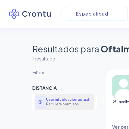
Resultados para
Oftalm
1
resultado
Filtros
DISTANCIA
Usar mi ubicación actual
my_location
location_on
Lavall
Requiere permisos
Ver perf