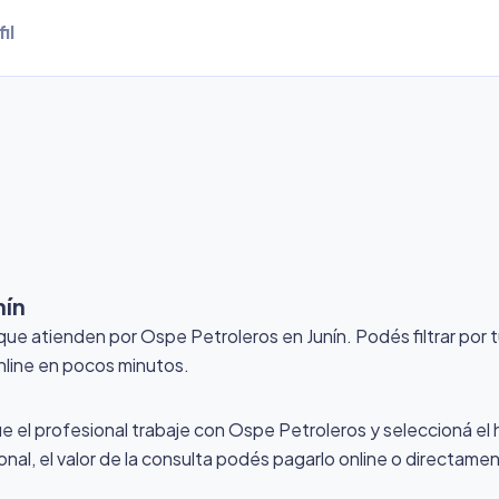
il
nín
 que atienden por Ospe Petroleros
en Junín
. Podés filtrar por
online en pocos minutos.
ue el profesional trabaje con Ospe Petroleros y seleccioná el h
nal, el valor de la consulta podés pagarlo online o directamen