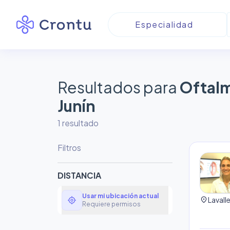
Resultados para
Oftalm
Junín
1
resultado
Filtros
DISTANCIA
Usar mi ubicación actual
my_location
location_on
Lavall
Requiere permisos