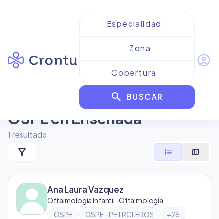
account_circle
Resultados para
search
Oftalmología Infantil de
BUSCAR
OSPE en Ensenada
1
resultado
filter_alt
format_list_bulleted
map
Ana Laura Vazquez
Oftalmología Infantil · Oftalmología
OSPE
OSPE - PETROLEROS
+
26