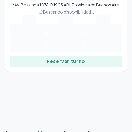
location_on
Av. Bossinga 1031, B1925 ABI, Provincia de Buenos Aires, Argentina, Ensenada
progress_activity
Buscando disponibilidad…
Reservar turno