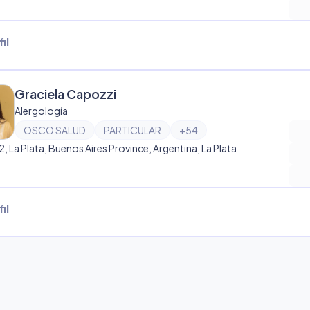
il
Graciela Capozzi
Alergología
OSCO SALUD
PARTICULAR
+
54
12, La Plata, Buenos Aires Province, Argentina, La Plata
il