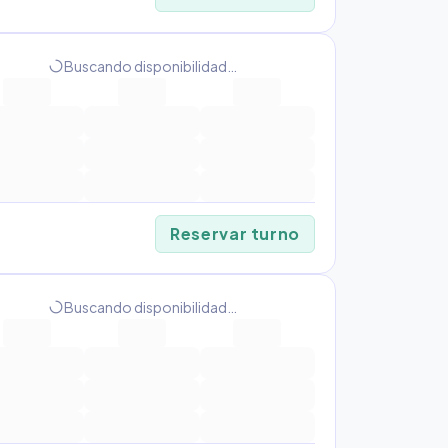
progress_activity
Buscando disponibilidad…
Reservar turno
progress_activity
Buscando disponibilidad…