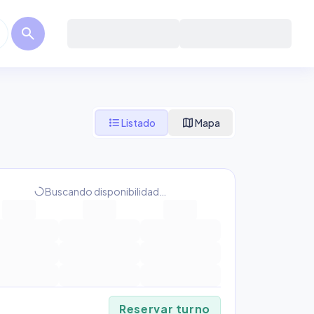
search
format_list_bulleted
map
Listado
Mapa
progress_activity
Buscando disponibilidad…
Reservar turno