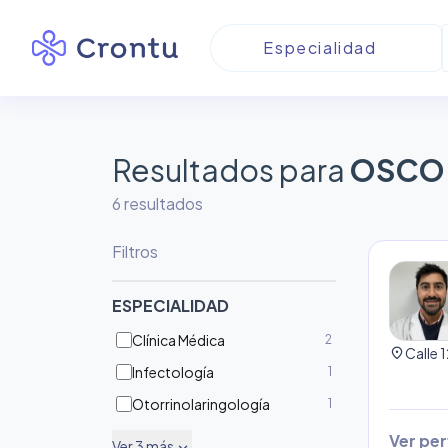
Resultados para
OSCO 
6
resultado
s
Filtros
ESPECIALIDAD
Clínica Médica
2
location_on
Calle 
Infectología
1
Otorrinolaringología
1
Ver perf
Ver
3
más