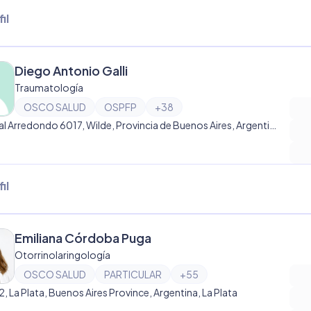
il
Diego Antonio Galli
Traumatología
OSCO SALUD
OSPFP
+
38
General Arredondo 6017, Wilde, Provincia de Buenos Aires, Argentina, Wilde
il
Emiliana Córdoba Puga
Otorrinolaringología
OSCO SALUD
PARTICULAR
+
55
12, La Plata, Buenos Aires Province, Argentina, La Plata