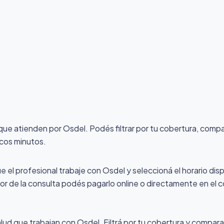
 que atienden por Osdel
. Podés filtrar por tu cobertura, comp
ocos minutos.
ue el profesional trabaje con Osdel y seleccioná el horario dis
alor de la consulta podés pagarlo online o directamente en el c
lud que trabajan con Osdel. Filtrá por tu cobertura y comparal