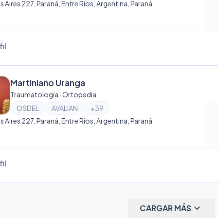
 Aires 227, Paraná, Entre Ríos, Argentina, Paraná
il
Martiniano Uranga
Traumatología · Ortopedia
OSDEL
AVALIAN
+
39
 Aires 227, Paraná, Entre Ríos, Argentina, Paraná
il
keyboard_arrow_down
CARGAR MÁS