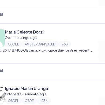
il
Maria Celeste Borzi
Otorrinolaringología
OSDEL
AMSTERDAM SALUD
+
63
Moreno 2647, B7400 Olavarría, Provincia de Buenos Aires, Argentina, Olavarría
il
Ignacio Martin Uranga
Ortopedia · Traumatología
OSDEL
OSPE
+
136