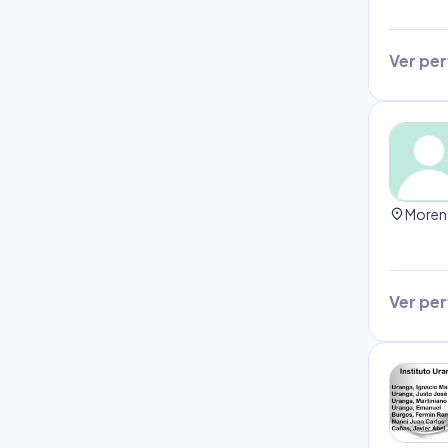
Ver perf
location_on
Ver perf