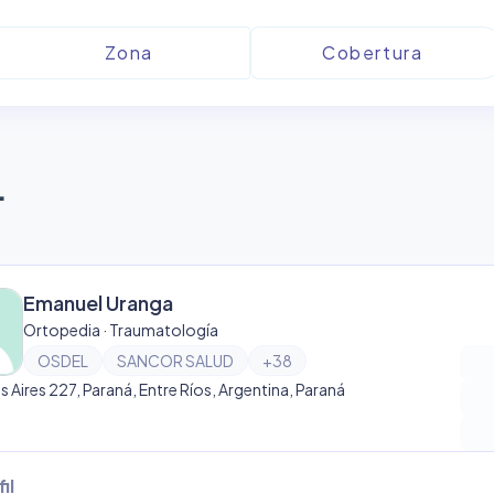
L
Emanuel Uranga
Ortopedia · Traumatología
OSDEL
SANCOR SALUD
+
38
 Aires 227, Paraná, Entre Ríos, Argentina, Paraná
il