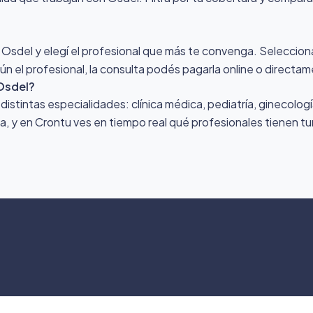
 Osdel y elegí el profesional que más te convenga. Seleccionás
n el profesional, la consulta podés pagarla online o directam
Osdel?
stintas especialidades: clínica médica, pediatría, ginecologí
ona, y en Crontu ves en tiempo real qué profesionales tienen tu
©
2026
Crontu – Todo