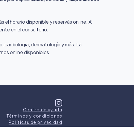
 el horario disponible y reservás online. Al
ente en el consultorio.
a, cardiología, dermatología y más. La
rnos online disponibles.
Centro de ayuda
Términos y condiciones
Políticas de privacidad
s los derechos reservados