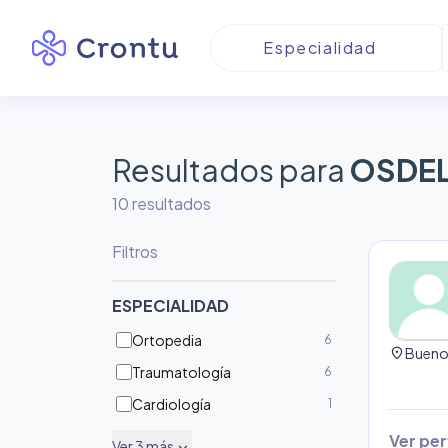
Resultados para
OSDE
10
resultado
s
Filtros
ESPECIALIDAD
Ortopedia
6
location_on
Buenos
Traumatología
6
Cardiología
1
Ver perf
Ver
3
más