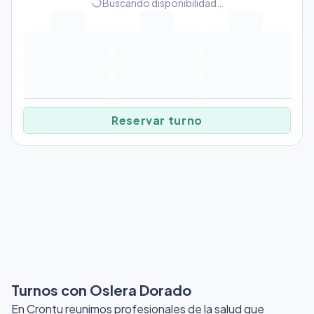
progress_activity
Buscando disponibilidad…
Reservar turno
Turnos con Oslera Dorado
En Crontu reunimos profesionales de la salud que