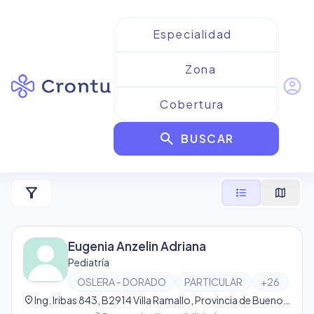
account_circle
Resultados para
OSLeRA -
search
Dorado
BUSCAR
1
resultado
filter_alt
format_list_bulleted
map
Eugenia Anzelin Adriana
Pediatría
OSLERA - DORADO
PARTICULAR
+
26
location_on
Ing. Iribas 843, B2914 Villa Ramallo, Provincia de Buenos Aires, Argentina, Villa Ramallo