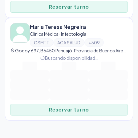
Reservar turno
Maria Teresa Negreira
Clínica Médica · Infectología
OSMTT
ACA SALUD
+
309
location_on
Godoy 697, B6450 Pehuajó, Provincia de Buenos Aires, Argentina, Pehuajó
progress_activity
Buscando disponibilidad…
Reservar turno