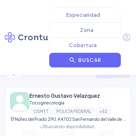
account_circle
Resultados para
OSMTT
search
BUSCAR
3
resultado
s
filter_alt
format_list_bulleted
map
Ernesto Gustavo Velazquez
Tocoginecología
OSMTT
POLICÍA FEDERAL
+
82
location_on
Núñez del Prado 290, K4702 San Fernando del Valle de Catamarca, Catamarca, Argentina, San Fernando del Valle de Catamarca
progress_activity
Buscando disponibilidad…