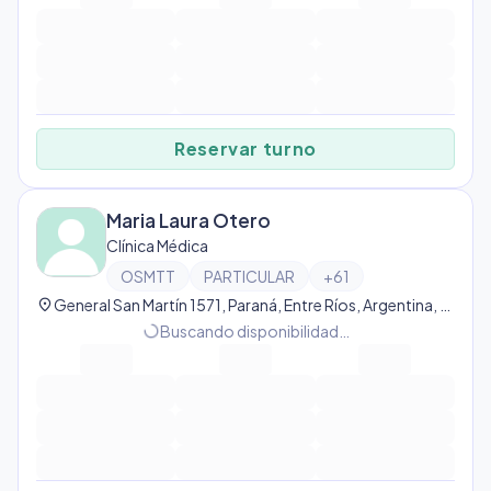
Reservar turno
Maria Laura Otero
Clínica Médica
OSMTT
PARTICULAR
+
61
location_on
General San Martín 1571, Paraná, Entre Ríos, Argentina, Paraná
progress_activity
Buscando disponibilidad…