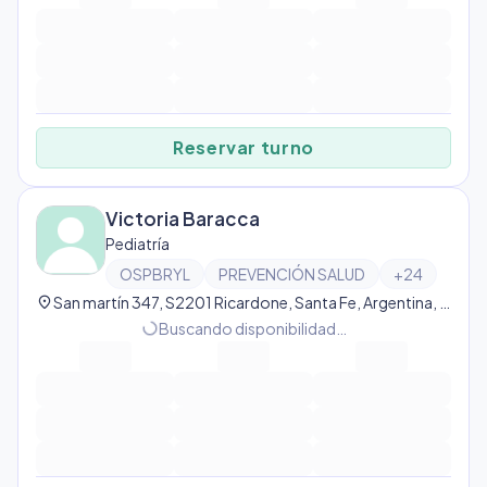
Reservar turno
Victoria Baracca
Pediatría
OSPBRYL
PREVENCIÓN SALUD
+
24
location_on
San martín 347, S2201 Ricardone, Santa Fe, Argentina, Ricardone
progress_activity
Buscando disponibilidad…