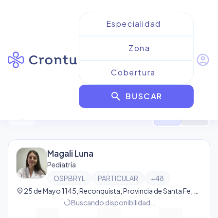
account_circle
Resultados para
OSPBRyL
search
BUSCAR
2
resultado
s
filter_alt
format_list_bulleted
map
Magali Luna
Pediatría
OSPBRYL
PARTICULAR
+
48
location_on
25 de Mayo 1145, Reconquista, Provincia de Santa Fe, Argentina, Reconquista
progress_activity
Buscando disponibilidad…