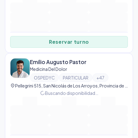
Reservar turno
Emilio Augusto Pastor
Medicina Del Dolor
OSPEDYC
PARTICULAR
+
47
location_on
Pellegrini 515, San Nicolás de Los Arroyos, Provincia de Buenos Aires, Argentina, San Nicolás de Los Arroyos
progress_activity
Buscando disponibilidad…