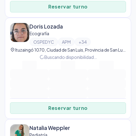
Reservar turno
Doris Lozada
Ecografía
OSPEDYC
APM
+
34
location_on
Ituzaingó 1070, Ciudad de San Luis, Provincia de San Luis, Argentina, San Luis
progress_activity
Buscando disponibilidad…
Reservar turno
Natalia Weppler
Pediatría