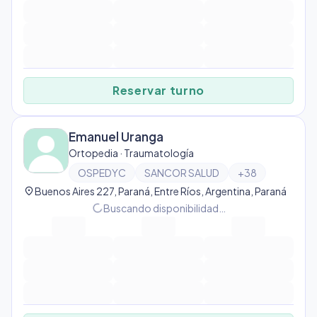
Reservar turno
Emanuel Uranga
Ortopedia · Traumatología
OSPEDYC
SANCOR SALUD
+
38
location_on
Buenos Aires 227, Paraná, Entre Ríos, Argentina, Paraná
progress_activity
Buscando disponibilidad…