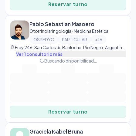
Reservar turno
Pablo Sebastian Masoero
Otorrinolaringología · Medicina Estética
OSPEDYC
PARTICULAR
+
16
location_on
Frey 246, San Carlos de Bariloche, Río Negro, Argentina, Centro
Ver
1
consultorio
más
progress_activity
Buscando disponibilidad…
Reservar turno
Graciela Isabel Bruna