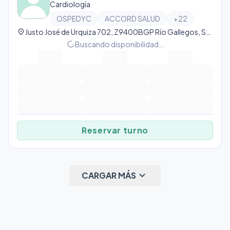
Cardiología
OSPEDYC
ACCORD SALUD
+
22
location_on
Justo José de Urquiza 702, Z9400BGP Río Gallegos, Santa Cruz, Argentina, Río Gallegos
progress_activity
Buscando disponibilidad…
Reservar turno
keyboard_arrow_down
CARGAR MÁS