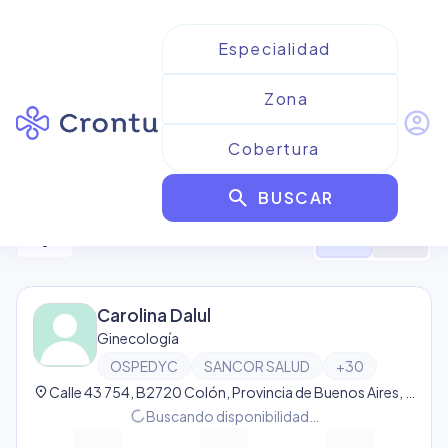
account_circle
Resultados para
OSPEDYC
search
BUSCAR
397
resultado
s
filter_alt
format_list_bulleted
map
Carolina Dalul
Ginecología
OSPEDYC
SANCOR SALUD
+
30
location_on
Calle 43 754, B2720 Colón, Provincia de Buenos Aires, Argentina, Colón
progress_activity
Buscando disponibilidad…