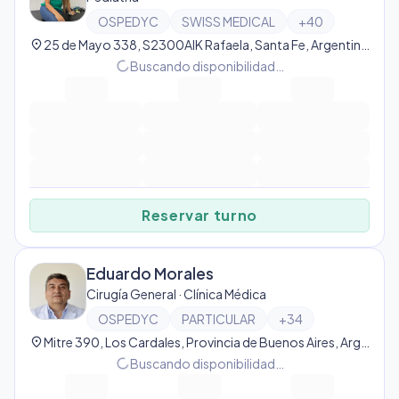
OSPEDYC
SWISS MEDICAL
+
40
location_on
25 de Mayo 338, S2300AIK Rafaela, Santa Fe, Argentina, Rafaela
progress_activity
Buscando disponibilidad…
Reservar turno
Eduardo Morales
Cirugía General · Clínica Médica
OSPEDYC
PARTICULAR
+
34
location_on
Mitre 390, Los Cardales, Provincia de Buenos Aires, Argentina, Los Cardales
progress_activity
Buscando disponibilidad…