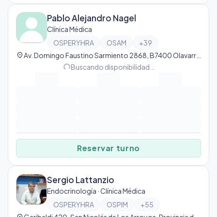
Pablo Alejandro Nagel
Clínica Médica
OSPERYHRA
OSAM
+
39
location_on
Av. Domingo Faustino Sarmiento 2868, B7400 Olavarría, Provincia de Buenos Aires, Argentina, Olavarría
Buscando disponibilidad…
progress_activity
Reservar turno
Sergio Lattanzio
Endocrinología · Clínica Médica
OSPERYHRA
OSPIM
+
55