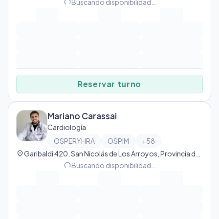
Buscando disponibilidad…
progress_activity
Reservar turno
Mariano Carassai
Cardiología
OSPERYHRA
OSPIM
+
58
location_on
Garibaldi 420, San Nicolás de Los Arroyos, Provincia de Buenos Aires, Argentina, San Nicolás de Los Arroyos
Buscando disponibilidad…
progress_activity