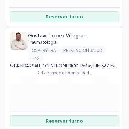
Reservar turno
Gustavo Lopez Villagran
Traumatología
OSPERYHRA
PREVENCIÓN SALUD
+
42
location_on
BRINDAR SALUD CENTRO MEDICO, Peña y Lillo 687, Mendoza, Provincia de Mendoza, Argentina, Guaymallén
Buscando disponibilidad…
progress_activity
Reservar turno