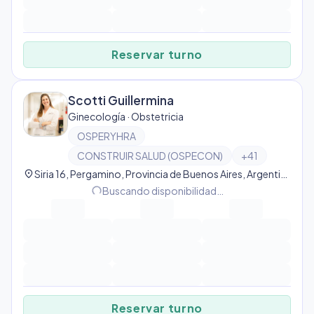
Reservar turno
Scotti Guillermina
Ginecología · Obstetricia
OSPERYHRA
CONSTRUIR SALUD (OSPECON)
+
41
location_on
Siria 16, Pergamino, Provincia de Buenos Aires, Argentina, Pergamino
Buscando disponibilidad…
progress_activity
Reservar turno