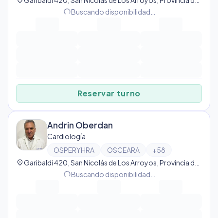
location_on
Garibaldi 420, San Nicolás de Los Arroyos, Provincia de Buenos Aires, Argentina, San Nicolás de Los Arroyos
Buscando disponibilidad…
progress_activity
Reservar turno
Andrin Oberdan
Cardiología
OSPERYHRA
OSCEARA
+
58
location_on
Garibaldi 420, San Nicolás de Los Arroyos, Provincia de Buenos Aires, Argentina, San Nicolás de Los Arroyos
Buscando disponibilidad…
progress_activity