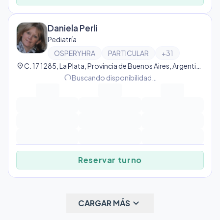
Daniela Perli
Pediatría
OSPERYHRA
PARTICULAR
+
31
location_on
C. 17 1285, La Plata, Provincia de Buenos Aires, Argentina, La Plata
Buscando disponibilidad…
progress_activity
Reservar turno
keyboard_arrow_down
CARGAR MÁS