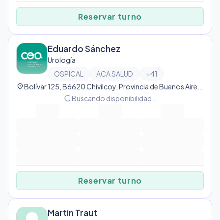
Reservar turno
Eduardo Sánchez
Urología
OSPICAL
ACA SALUD
+
41
location_on
Bolívar 125, B6620 Chivilcoy, Provincia de Buenos Aires, Argentina, Chivilcoy
progress_activity
Buscando disponibilidad…
Reservar turno
Martin Traut