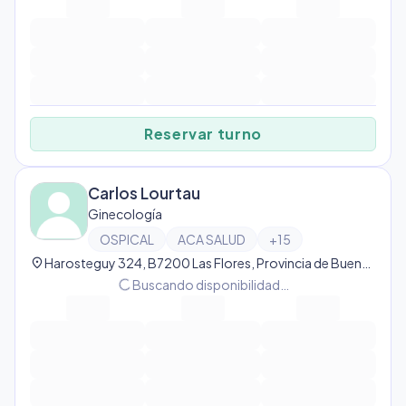
Reservar turno
Carlos Lourtau
Ginecología
OSPICAL
ACA SALUD
+
15
location_on
Harosteguy 324, B7200 Las Flores, Provincia de Buenos Aires, Argentina, Las Flores
progress_activity
Buscando disponibilidad…