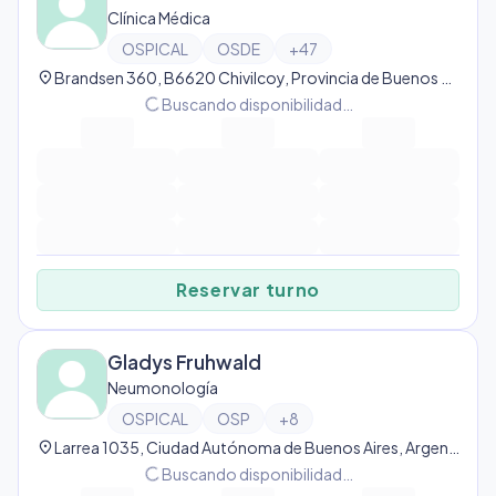
Clínica Médica
OSPICAL
OSDE
+
47
location_on
Brandsen 360, B6620 Chivilcoy, Provincia de Buenos Aires, Argentina, Chivilcoy
progress_activity
Buscando disponibilidad…
Reservar turno
Gladys Fruhwald
Neumonología
OSPICAL
OSP
+
8
location_on
Larrea 1035, Ciudad Autónoma de Buenos Aires, Argentina, Recoleta
progress_activity
Buscando disponibilidad…