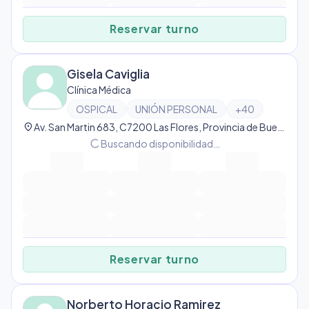
Reservar turno
Gisela Caviglia
Clínica Médica
OSPICAL
UNIÓN PERSONAL
+
40
location_on
Av. San Martin 683, C7200 Las Flores, Provincia de Buenos Aires, Argentina, Las Flores
progress_activity
Buscando disponibilidad…
Reservar turno
Norberto Horacio Ramirez