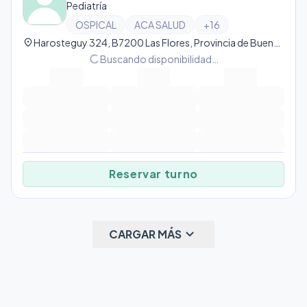
Pediatría
OSPICAL
ACA SALUD
+
16
location_on
Harosteguy 324, B7200 Las Flores, Provincia de Buenos Aires, Argentina, Las Flores
progress_activity
Buscando disponibilidad…
Reservar turno
keyboard_arrow_down
CARGAR MÁS