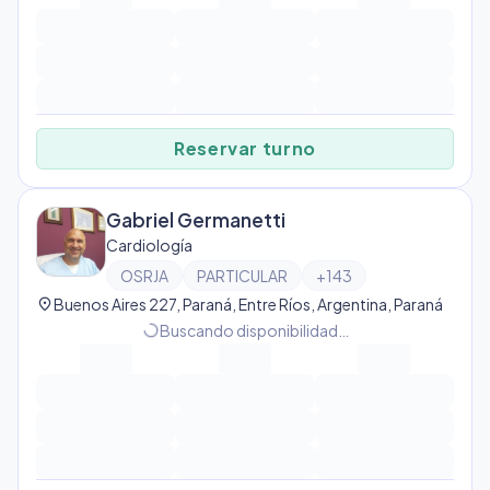
Reservar turno
Gabriel Germanetti
Cardiología
OSRJA
PARTICULAR
+
143
location_on
Buenos Aires 227, Paraná, Entre Ríos, Argentina, Paraná
progress_activity
Buscando disponibilidad…