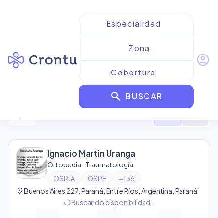
account_circle
Resultados para
OSRJA
search
BUSCAR
2
resultado
s
filter_alt
format_list_bulleted
map
Ignacio Martin Uranga
Ortopedia · Traumatología
OSRJA
OSPE
+
136
location_on
Buenos Aires 227, Paraná, Entre Ríos, Argentina, Paraná
progress_activity
Buscando disponibilidad…