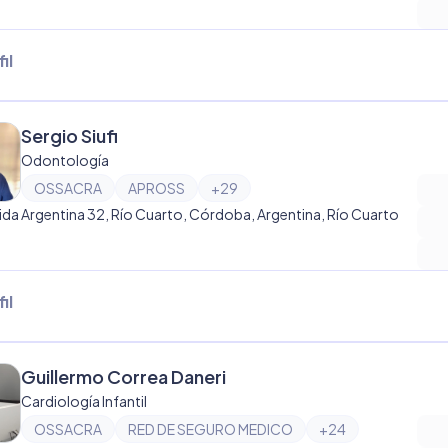
il
Sergio Siufi
Odontología
OSSACRA
APROSS
+
29
ida Argentina 32, Río Cuarto, Córdoba, Argentina, Río Cuarto
il
Guillermo Correa Daneri
Cardiología Infantil
OSSACRA
RED DE SEGURO MEDICO
+
24