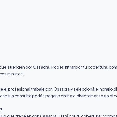
 que atienden por Ossacra
. Podés filtrar por tu cobertura, co
ocos minutos.
ue el profesional trabaje con Ossacra y seleccioná el horario d
alor de la consulta podés pagarlo online o directamente en el c
a?
lud que trabajan con Ossacra. Filtrá por tu cobertura y compa