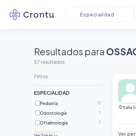
Resultados para
OSSA
57
resultado
s
Filtros
ESPECIALIDAD
Pediatría
13
location_on
Odontología
7
Oftalmología
7
Ver perf
Ver
3
más