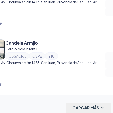
Lateral Av. Circunvalación 1473, San Juan, Provincia de San Juan, Argentina, San Juan
il
Candela Armijo
Cardiología Infantil
OSSACRA
OSPE
+
10
Lateral Av. Circunvalación 1473, San Juan, Provincia de San Juan, Argentina, San Juan
il
keyboard_arrow_down
CARGAR MÁS