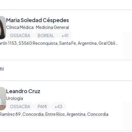
Maria Soledad Céspedes
Clínica Médica · Medicina General
OSSACRA
BOREAL
+
41
San Martín 1153, S3560 Reconquista, Santa Fe, Argentina, Gral Obligado
il
Leandro Cruz
Urología
OSSACRA
PAMI
+
43
 Ramírez 89, Concordia, Entre Ríos, Argentina, Concordia