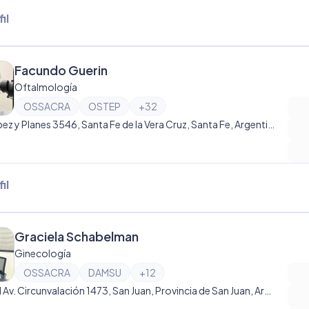
il
Facundo Guerin
Oftalmología
OSSACRA
OSTEP
+
32
Av. López y Planes 3546, Santa Fe de la Vera Cruz, Santa Fe, Argentina, Santa Fe de la Vera Cruz
il
Graciela Schabelman
Ginecología
OSSACRA
DAMSU
+
12
Lateral Av. Circunvalación 1473, San Juan, Provincia de San Juan, Argentina, San Juan