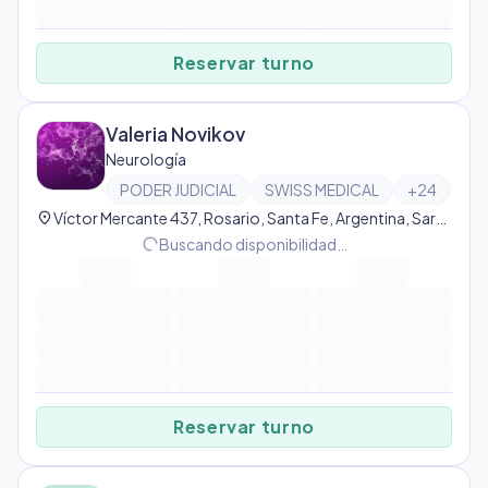
Reservar turno
Valeria Novikov
Neurología
PODER JUDICIAL
SWISS MEDICAL
+
24
location_on
Víctor Mercante 437, Rosario, Santa Fe, Argentina, Sarmiento
progress_activity
Buscando disponibilidad…
Reservar turno