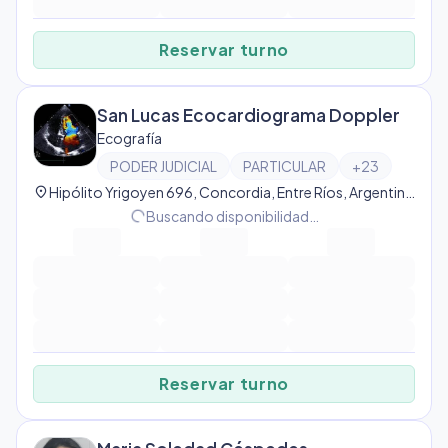
Reservar turno
San Lucas Ecocardiograma Doppler
Ecografía
PODER JUDICIAL
PARTICULAR
+
23
location_on
Hipólito Yrigoyen 696, Concordia, Entre Ríos, Argentina, Concordia
progress_activity
Buscando disponibilidad…
Reservar turno