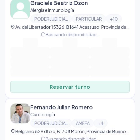
Graciela Beatriz Ozon
Alergia e Inmunología
PODER JUDICIAL
PARTICULAR
+
10
location_on
Av. del Libertador 15326, B1641 Acassuso, Provincia de Buenos Aires, Argentina, Acassuso
progress_activity
Buscando disponibilidad…
Reservar turno
Fernando Julian Romero
Cardiología
PODER JUDICIAL
AMFFA
+
4
location_on
Belgrano 829 dto c, B1708 Morón, Provincia de Buenos Aires, Argentina, Morón
progress_activity
Buscando disponibilidad…