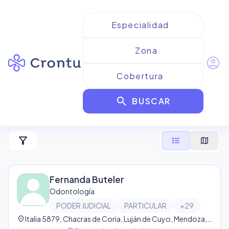
account_circle
Resultados para
Poder
search
Judicial
BUSCAR
522
resultado
s
filter_alt
format_list_bulleted
map
Fernanda Buteler
Odontología
PODER JUDICIAL
PARTICULAR
+
29
location_on
Italia 5879, Chacras de Coria, Luján de Cuyo, Mendoza, Argentina, Chacras de Coria