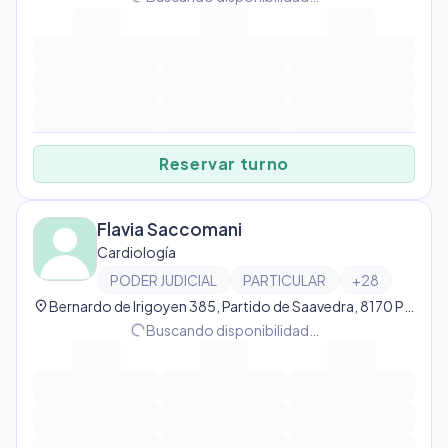
Reservar turno
Flavia Saccomani
Cardiología
PODER JUDICIAL
PARTICULAR
+
28
location_on
Bernardo de Irigoyen 385, Partido de Saavedra, 8170 Pigüé, Argentina, Pigüé
progress_activity
Buscando disponibilidad…