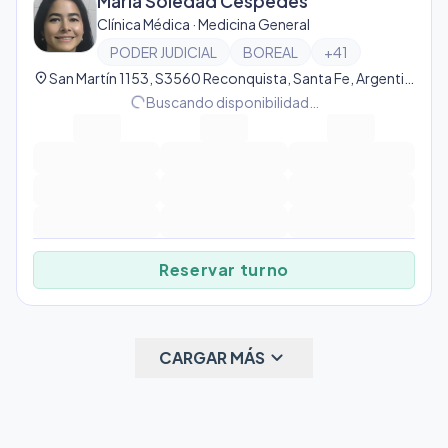
Maria Soledad Céspedes
Clínica Médica · Medicina General
PODER JUDICIAL
BOREAL
+
41
location_on
San Martín 1153, S3560 Reconquista, Santa Fe, Argentina, Gral Obligado
progress_activity
Buscando disponibilidad…
Reservar turno
keyboard_arrow_down
CARGAR MÁS