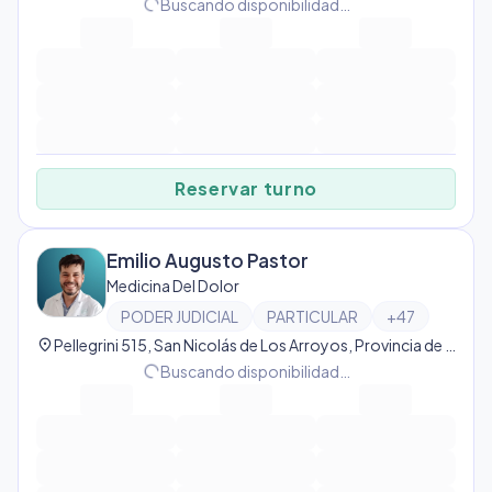
progress_activity
Buscando disponibilidad…
Reservar turno
Emilio Augusto Pastor
Medicina Del Dolor
PODER JUDICIAL
PARTICULAR
+
47
location_on
Pellegrini 515, San Nicolás de Los Arroyos, Provincia de Buenos Aires, Argentina, San Nicolás de Los Arroyos
progress_activity
Buscando disponibilidad…