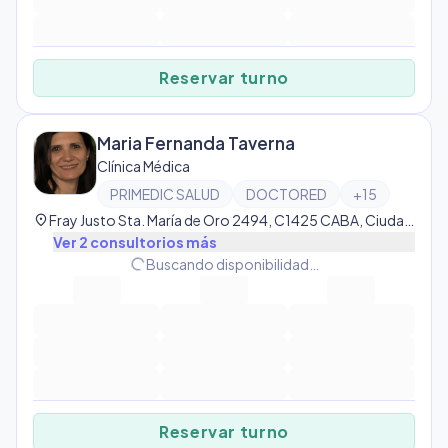
Reservar turno
Maria Fernanda Taverna
Clínica Médica
PRIMEDIC SALUD
DOCTORED
+
15
location_on
Fray Justo Sta. María de Oro 2494, C1425 CABA, Ciudad Autónoma de Buenos Aires, Argentina, Palermo
Ver
2
consultorio
s
más
progress_activity
Buscando disponibilidad…
Reservar turno