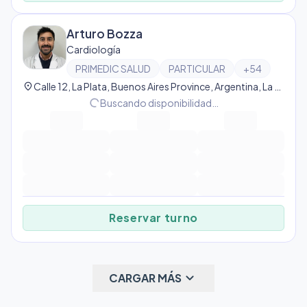
Arturo Bozza
Cardiología
PRIMEDIC SALUD
PARTICULAR
+
54
location_on
Calle 12, La Plata, Buenos Aires Province, Argentina, La Plata
progress_activity
Buscando disponibilidad…
Reservar turno
keyboard_arrow_down
CARGAR MÁS