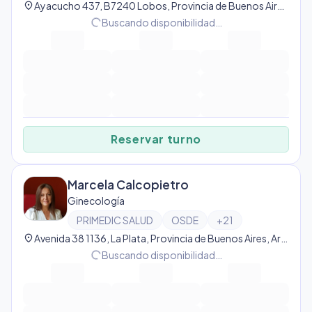
location_on
Ayacucho 437, B7240 Lobos, Provincia de Buenos Aires, Argentina, Lobos
progress_activity
Buscando disponibilidad…
Reservar turno
Marcela Calcopietro
Ginecología
PRIMEDIC SALUD
OSDE
+
21
location_on
Avenida 38 1136, La Plata, Provincia de Buenos Aires, Argentina, La Plata
progress_activity
Buscando disponibilidad…