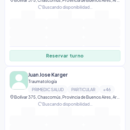
location_on
Bolívar 375, Chascomús, Provincia de Buenos Aires, Argentina, Chascomús
progress_activity
Buscando disponibilidad…
Reservar turno
Juan Jose Karger
Traumatología
PRIMEDIC SALUD
PARTICULAR
+
46
location_on
Bolívar 375, Chascomús, Provincia de Buenos Aires, Argentina, Chascomús
progress_activity
Buscando disponibilidad…