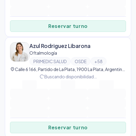
Reservar turno
Azul Rodriguez Libarona
Oftalmología
PRIMEDIC SALUD
OSDE
+
58
location_on
Calle 6 166, Partido de La Plata, 1900 La Plata, Argentina, La Plata
progress_activity
Buscando disponibilidad…
Reservar turno