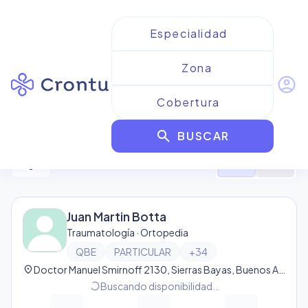
account_circle
Resultados para
QBE
search
BUSCAR
1
resultado
filter_alt
format_list_bulleted
map
Juan Martin Botta
Traumatología · Ortopedia
QBE
PARTICULAR
+
34
location_on
Doctor Manuel Smirnoff 2130, Sierras Bayas, Buenos Aires Province, Argentina, Sierras Bayas
progress_activity
Buscando disponibilidad…