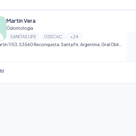
Martin Vera
Odontología
SANITAS LIFE
OSECAC
+
24
San Martín 1153, S3560 Reconquista, Santa Fe, Argentina, Gral Obligado
il