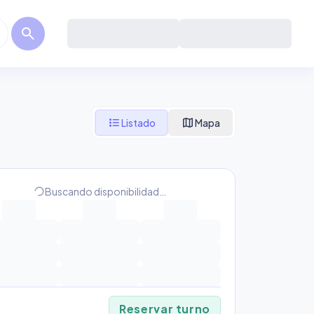
search
format_list_bulleted
map
Listado
Mapa
progress_activity
Buscando disponibilidad…
Reservar turno