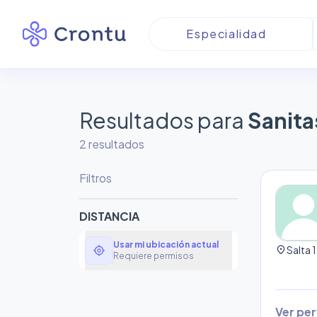
Resultados para
Sanita
2
resultado
s
Filtros
DISTANCIA
Usar mi ubicación actual
my_location
location_on
Salta 
Requiere permisos
Ver perf