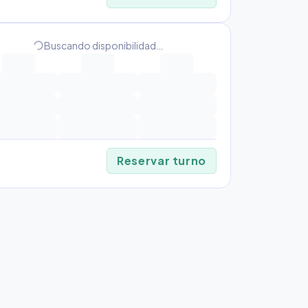
progress_activity
Buscando disponibilidad…
Reservar turno