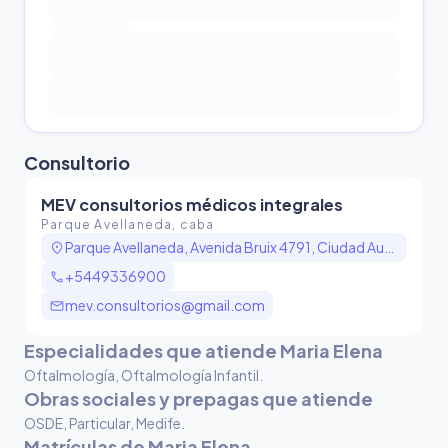
Consultorio
MEV consultorios médicos integrales
Parque Avellaneda, caba
location_on
Parque Avellaneda, Avenida Bruix 4791, Ciudad Autónoma de Buenos Aires, Argentina
call
+5449336900
mail
mev.consultorios@gmail.com
Especialidades que atiende Maria Elena
Oftalmología, Oftalmología Infantil
.
Obras sociales y prepagas que atiende
OSDE, Particular, Medife
.
Matrículas de Maria Elena