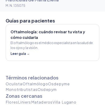
M. N. 135075
Guías para pacientes
Oftalmología: cuándo revisar tu vista y
cómo cuidarla
El oftalmólogo es el médico especialista en la salud de
los ojos y la visión.
Leer guía →
Términos relacionados
Oculista
Oftalmólogo
Osdepyme
Monotributistas
Osdepym
Zonas cercanas
Flores
Liniers
Mataderos
Villa Lugano